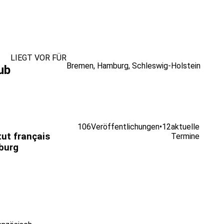
LIEGT VOR FÜR
Bremen
,
Hamburg
,
Schleswig-Holstein
ub
106
Veröffentlichungen
•
12
aktuelle
tut français
Termine
burg