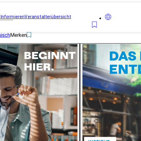
n
Informieren
Veranstalterübersicht
sisch
Merken