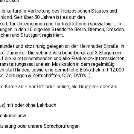
anzösisch
ielle kulturelle Vertretung des französischen Staates und
chland
. Seit über 50 Jahren ist es auf den
keit, für Unternehmen und für Institutionen spezialisiert. Im
ngen in den 10 eigenen Standorte Berlin, Bremen, Dresden,
chen und Stuttgart registriert.
ründet und sitzt ruhig gelegen
an der Heimhuder Straße
, in
hof Dammtor. Die schöne Villa beherbergt auf 3 Etagen ein
f die Kursteilnehmenden und alle Frankreich-Interessierten
ranstaltungssaal une ein Musiksalon in dem regelmäßig
n stattfinden, sowie eine gemütliche Bibliothek mit 12.000
, Zeitungen & Zeitschriften, CD’s, DVD’s…).
e Kurse an – vor Ort oder online, als Gruppen- oder als
aus) mit oder ohne Lehrbuch
menkurse usw.
fizierung oder andere Sprachprüfungen