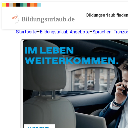
Bildungsurlaub finde
Startseite
–
Bildungsurlaub Angebote
–
Sprachen: Franzö