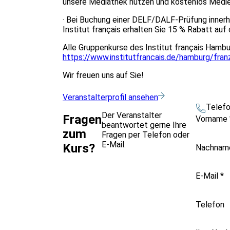
unsere Mediathek nutzen und kostenlos Medie
· Bei Buchung einer DELF/DALF-Prüfung inner
Institut français erhalten Sie 15 % Rabatt auf
Alle Gruppenkurse des Institut français Hambur
https://www.institutfrancais.de/hamburg/fra
Wir freuen uns auf Sie!
Veranstalterprofil ansehen
Telef
Der Veranstalter
Fragen
Vorname
beantwortet gerne Ihre
zum
Fragen per Telefon oder
E-Mail.
Kurs?
Nachna
E-Mail
*
Telefon