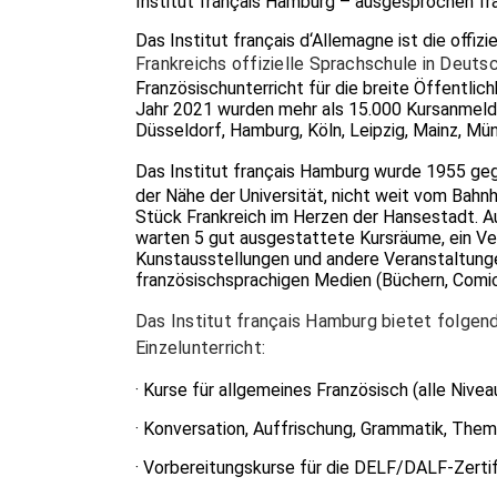
Institut français Hamburg – ausgesprochen fr
Das Institut français d‘Allemagne ist die offiz
Frankreichs offizielle Sprachschule in Deuts
Französischunterricht für die breite Öffentlich
Jahr 2021 wurden mehr als 15.000 Kursanmeldu
Düsseldorf, Hamburg, Köln, Leipzig, Mainz, Mün
Das Institut français Hamburg wurde 1955 geg
der Nähe der Universität, nicht weit vom Bahn
Stück Frankreich im Herzen der Hansestadt. Au
warten 5 gut ausgestattete Kursräume, ein Ve
Kunstausstellungen und andere Veranstaltunge
französischsprachigen Medien (Büchern, Comics
Das Institut français Hamburg bietet folgend
Einzelunterricht:
· Kurse für allgemeines Französisch (alle Nive
· Konversation, Auffrischung, Grammatik, The
· Vorbereitungskurse für die DELF/DALF-Zerti