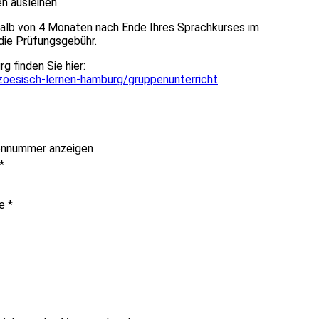
n ausleihen.
halb von 4 Monaten nach Ende Ihres Sprachkurses im
 die Prüfungsgebühr.
g finden Sie hier:
nzoesisch-lernen-hamburg/gruppenunterricht
onnummer anzeigen
*
me
*