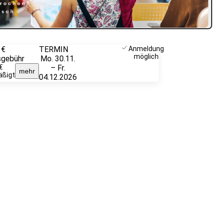
 €
TERMIN
Unverbindlich
Anmeldung
möglich
sgebühr
Mo. 30.11.
anfragen
€
– Fr.
mehr
äßigt
04.12.2026