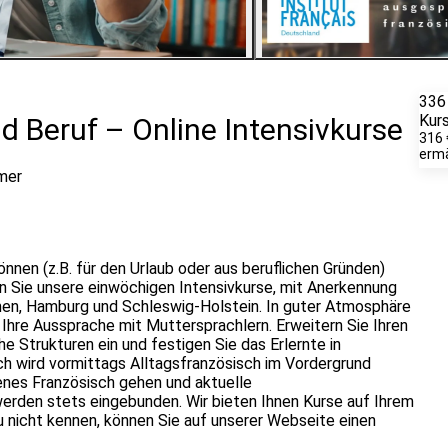
4
Bilder ansehen
336
Kur
d Beruf – Online Intensivkurse
316 
erm
mer
nnen (z.B. für den Urlaub oder aus beruflichen Gründen)
en Sie unsere einwöchigen Intensivkurse, mit Anerkennung
emen, Hamburg und Schleswig-Holstein. In guter Atmosphäre
 Ihre Aussprache mit Muttersprachlern. Erweitern Sie Ihren
e Strukturen ein und festigen Sie das Erlernte in
ch wird vormittags Alltagsfranzösisch im Vordergrund
nes Französisch gehen und aktuelle
erden stets eingebunden. Wir bieten Ihnen Kurse auf Ihrem
au nicht kennen, können Sie auf unserer Webseite einen