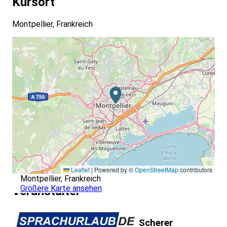
Kursort
Montpellier, Frankreich
Leaflet
|
Powered by ©
OpenStreetMap
contributors
Montpellier, Frankreich
Größere Karte ansehen
Veranstalter
Scherer