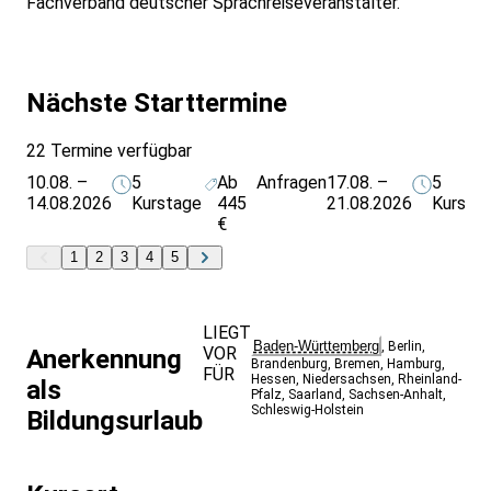
Fachverband deutscher Sprachreiseveranstalter.
Nächste Starttermine
22 Termine verfügbar
10.08. –
5
Ab
Anfragen
17.08. –
5
14.08.2026
Kurstage
445
21.08.2026
Kursta
€
1
2
3
4
5
LIEGT
Baden-Württemberg
,
Berlin
,
VOR
Anerkennung
Brandenburg
,
Bremen
,
Hamburg
,
FÜR
Hessen
,
Niedersachsen
,
Rheinland-
als
Pfalz
,
Saarland
,
Sachsen-Anhalt
,
Schleswig-Holstein
Bildungsurlaub