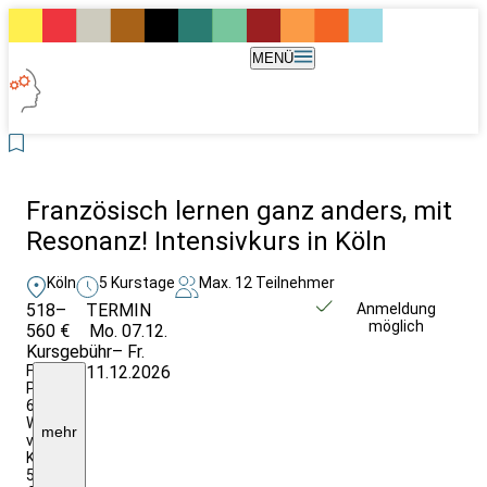
MENÜ
Französisch lernen ganz anders, mit
Resonanz! Intensivkurs in Köln
Köln
5 Kurstage
Max. 12 Teilnehmer
518–
TERMIN
Weitere Infos &
Anmeldung
möglich
560 €
Mo. 07.12.
Anmeldung
Kursgebühr
– Fr.
Frühbucher
11.12.2026
Preis
6
Wochen
mehr
vor
Kursbeginn:
518