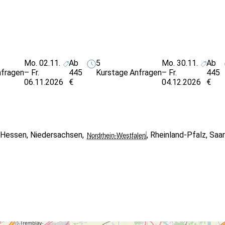
Mo. 02.11.
Ab
5
Mo. 30.11.
Ab
fragen
– Fr.
445
Kurstage
Anfragen
– Fr.
445
06.11.2026
€
04.12.2026
€
,
Hessen
,
Niedersachsen
,
,
Rheinland-Pfalz
,
Saar
Nordrhein-Westfalen