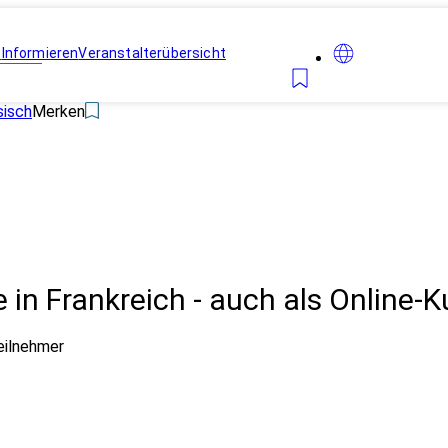
n
Informieren
Veranstalterübersicht
sisch
Merken
in Frankreich - auch als Online-K
eilnehmer