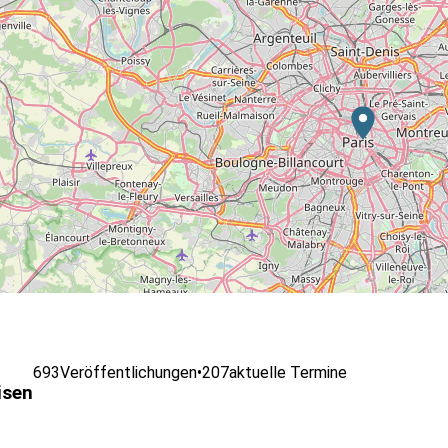
693
Veröffentlichungen
•
207
aktuelle Termine
isen