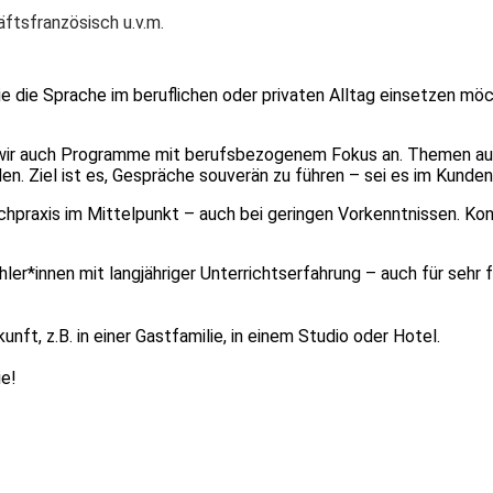
äftsfranzösisch u.v.m.
die die Sprache im beruflichen oder privaten Alltag einsetzen mö
ir auch Programme mit berufsbezogenem Fokus an. Themen aus Be
. Ziel ist es, Gespräche souverän zu führen – sei es im Kunden
praxis im Mittelpunkt – auch bei geringen Vorkenntnissen. Konve
er*innen mit langjähriger Unterrichtserfahrung – auch für sehr 
nft, z.B. in einer Gastfamilie, in einem Studio oder Hotel.
ie!