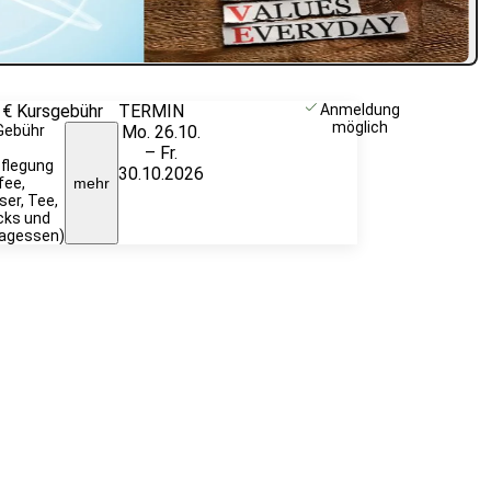
 €
Kursgebühr
TERMIN
Unverbindlich
Anmeldung
möglich
Gebühr
Mo. 26.10.
anfragen
– Fr.
flegung
30.10.2026
fee,
mehr
er, Tee,
cks und
tagessen)