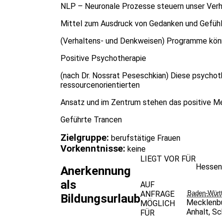
NLP – Neuronale Prozesse steuern unser Verhal
Mittel zum Ausdruck von Gedanken und Gefühlen
(Verhaltens- und Denkweisen) Programme könn
Positive Psychotherapie
(nach Dr. Nossrat Peseschkian) Diese psychot
ressourcenorientierten
Ansatz und im Zentrum stehen das positive Me
Geführte Trancen
Zielgruppe:
berufstätige Frauen
Vorkenntnisse:
keine
LIEGT VOR FÜR
Hessen
Anerkennung
als
AUF
ANFRAGE
Baden-Würt
Bildungsurlaub
Mecklenb
MÖGLICH
Anhalt
,
Sc
FÜR