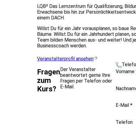
LQB² Das Lernzentrum für Qualifizierung, Bil
Erwachsene bis hin zur Persönlichkeitsentwickl
einem DACH.
Willst Du für ein Jahr vorausplanen, so baue Re
Bäume. Willst Du für ein Jahrhundert planen, s
Team bilden Menschen aus- und weiter! Und jet
Businesscoach werden.
Veranstalterprofil ansehen
Telef
Der Veranstalter
Fragen
Vorname
beantwortet gerne Ihre
zum
Fragen per Telefon oder
E-Mail.
Kurs?
Nachna
E-Mail
*
Telefon