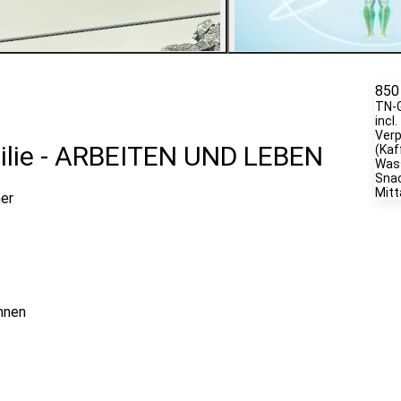
2
Bilder ansehen
850
TN-
incl.
Verp
milie - ARBEITEN UND LEBEN
(Kaf
Wass
Sna
Mit
er
ennen