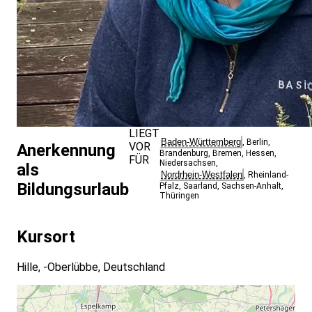
LIEGT
Baden-Württemberg
,
Berlin
,
VOR
Anerkennung
Brandenburg
,
Bremen
,
Hessen
,
FÜR
Niedersachsen
,
als
Nordrhein-Westfalen
,
Rheinland-
Bildungsurlaub
Pfalz
,
Saarland
,
Sachsen-Anhalt
,
Thüringen
Kursort
Hille, -Oberlübbe, Deutschland