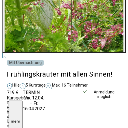
2
Mit Übernachtung
Frühlingskräuter mit allen Sinnen!
Hille
5 Kurstage
Max. 16 Teilnehmer
719 €
TERMIN
Weitere Infos &
Anmeldung
möglich
Kursgebühr
Mo. 12.04.
Anmeldung
Der
– Fr.
Preis
16.04.2027
beinhaltet
die
Unterbringung
mehr
mit