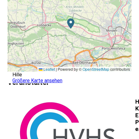
Leaflet
|
Powered by ©
OpenStreetMap
contributors
Hille
Größere Karte ansehen
Veranstalter
H
K
E
P
e