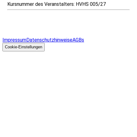
Kursnummer des Veranstalters:
HVHS 005/27
Infos & Gesetze nach Bundesland
Überblick
Allgemeines
Impressum
Datenschutzhinweise
AGBs
© 2026 EGcom
GmbH
Cookie-Einstellungen