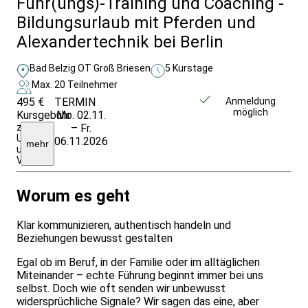
Führ(ungs)-Training und Coaching -
Bildungsurlaub mit Pferden und
Alexandertechnik bei Berlin
Bad Belzig OT Groß Briesen
5 Kurstage
Max. 20 Teilnehmer
495 €
TERMIN
Weitere Infos &
Anmeldung
möglich
Kursgebühr
Mo. 02.11.
Anmeldung
zuzüglich
– Fr.
Unterkunft
06.11.2026
mehr
und
VP
Worum es geht
Klar kommunizieren, authentisch handeln und
Beziehungen bewusst gestalten
Egal ob im Beruf, in der Familie oder im alltäglichen
Miteinander – echte Führung beginnt immer bei uns
selbst. Doch wie oft senden wir unbewusst
widersprüchliche Signale? Wir sagen das eine, aber