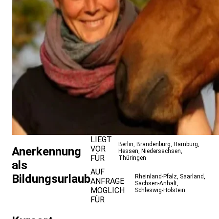
LIEGT
Berlin
,
Brandenburg
,
Hamburg
,
VOR
Anerkennung
Hessen
,
Niedersachsen
,
FÜR
Thüringen
als
AUF
Bildungsurlaub
Rheinland-Pfalz
,
Saarland
,
ANFRAGE
Sachsen-Anhalt
,
MÖGLICH
Schleswig-Holstein
FÜR