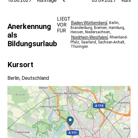
18.06.2027
Kurstage
€
03.09.2027
Kursta
LIEGT
Baden-Württemberg
,
Berlin
,
VOR
Anerkennung
Brandenburg
,
Bremen
,
Hamburg
,
FÜR
Hessen
,
Niedersachsen
,
als
Nordrhein-Westfalen
,
Rheinland-
Bildungsurlaub
Pfalz
,
Saarland
,
Sachsen-Anhalt
,
Thüringen
Kursort
Berlin, Deutschland