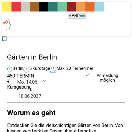
MENÜ
Gärten in Berlin
Berlin
5 Kurstage
Max. 20 Teilnehmer
450
TERMIN
Unverbindlich
Anmeldung
möglich
€
anfragen
Mo. 14.06. –
Kursgebühr
Fr.
18.06.2027
Worum es geht
Entdecken Sie die vielschichtigen Gärten von Berlin. Von
kleinen versteckten Oasen über alternative