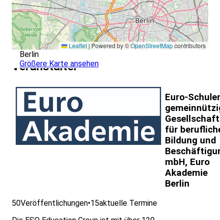
Leaflet
|
Powered by ©
OpenStreetMap
contributors
Berlin
Größere Karte ansehen
Veranstalter
Euro-Schule
gemeinnützi
Gesellschaft
für beruflich
Bildung und
Beschäftigu
mbH, Euro
Akademie
Berlin
50
Veröffentlichungen
•
15
aktuelle Termine