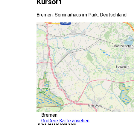
Kursort
Bremen, Seminarhaus im Park, Deutschland
Bremen
Größere Karte ansehen
Veranstalter