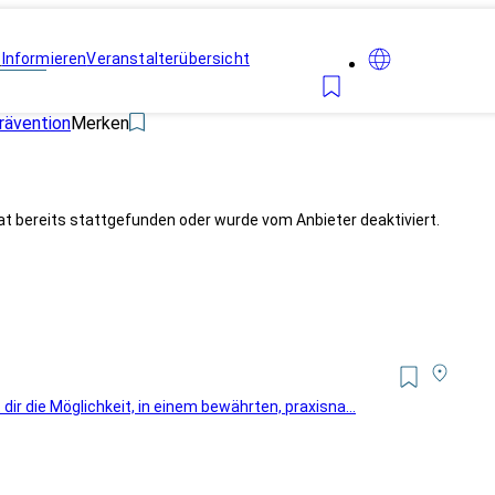
n
Informieren
Veranstalterübersicht
rävention
Merken
at bereits stattgefunden oder wurde vom Anbieter deaktiviert.
r die Möglichkeit, in einem bewährten, praxisna...