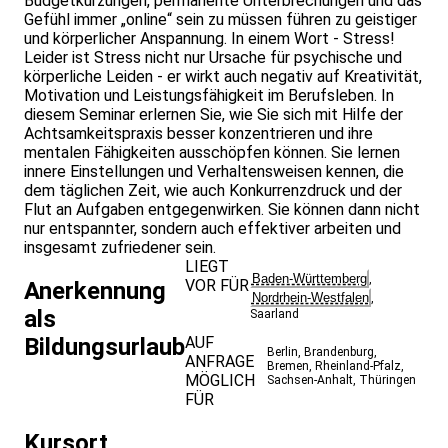
Budgetkürzungen, permanente Unterbrechungen und das
Gefühl immer „online“ sein zu müssen führen zu geistiger
und körperlicher Anspannung. In einem Wort - Stress!
Leider ist Stress nicht nur Ursache für psychische und
körperliche Leiden - er wirkt auch negativ auf Kreativität,
Motivation und Leistungsfähigkeit im Berufsleben. In
diesem Seminar erlernen Sie, wie Sie sich mit Hilfe der
Achtsamkeitspraxis besser konzentrieren und ihre
mentalen Fähigkeiten ausschöpfen können. Sie lernen
innere Einstellungen und Verhaltensweisen kennen, die
dem täglichen Zeit, wie auch Konkurrenzdruck und der
Flut an Aufgaben entgegenwirken. Sie können dann nicht
nur entspannter, sondern auch effektiver arbeiten und
insgesamt zufriedener sein.
LIEGT
Baden-Württemberg
,
VOR FÜR
Anerkennung
Nordrhein-Westfalen
,
als
Saarland
Bildungsurlaub
AUF
Berlin
,
Brandenburg
,
ANFRAGE
Bremen
,
Rheinland-Pfalz
,
MÖGLICH
Sachsen-Anhalt
,
Thüringen
FÜR
Kursort