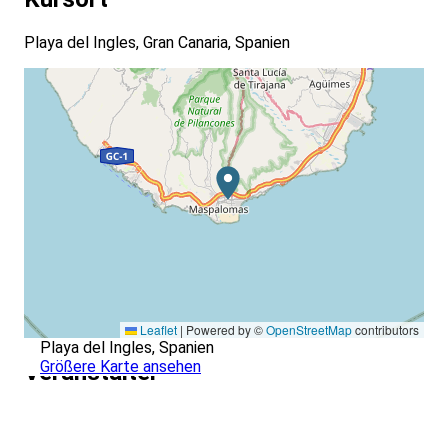
Playa del Ingles, Gran Canaria, Spanien
Leaflet
|
Powered by ©
OpenStreetMap
contributors
Playa del Ingles, Spanien
Größere Karte ansehen
Veranstalter