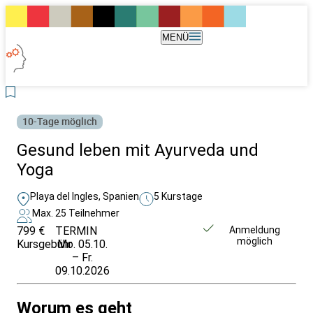
MENÜ
10-Tage möglich
Gesund leben mit Ayurveda und
Yoga
Playa del Ingles, Spanien
5 Kurstage
Max. 25 Teilnehmer
799 €
TERMIN
Unverbindlich
Anmeldung
möglich
Kursgebühr
Mo. 05.10.
anfragen
– Fr.
09.10.2026
Worum es geht