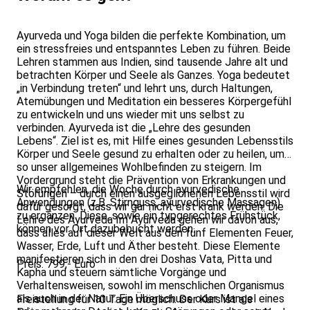
Ayurveda und Yoga bilden die perfekte Kombination, um
ein stressfreies und entspanntes Leben zu führen. Beide
Lehren stammen aus Indien, sind tausende Jahre alt und
betrachten Körper und Seele als Ganzes. Yoga bedeutet
„in Verbindung treten“ und lehrt uns, durch Haltungen,
Atemübungen und Meditation ein besseres Körpergefühl
zu entwickeln und uns wieder mit uns selbst zu
verbinden. Ayurveda ist die „Lehre des gesunden
Lebens“. Ziel ist es, mit Hilfe eines gesunden Lebensstils
Körper und Seele gesund zu erhalten oder zu heilen, um
so unser allgemeines Wohlbefinden zu steigern. Im
Vordergrund steht die Prävention von Erkrankungen und
Wir empfehlen, die Woche durch ayurvedische
Störungen – durch einen ausgeglichenen Lebensstil wird
Anwendungen (z.B. Stirnguss, ayurvedische Massagen)
dafür gesorgt, dass wir gar nicht erst krank werden. Die
zu ergänzen. Diese, sowie ein typgerechtes Frühstück,
Lehre des Ayurveda Im Ayurveda gehen wir davon aus,
können vor Ort dazubebucht werden.
dass alles auf dieser Welt aus den fünf Elementen Feuer,
Wasser, Erde, Luft und Äther besteht. Diese Elemente
manifestieren sich in den drei Doshas Vata, Pitta und
Preis: 799,- Euro
Kapha und steuern sämtliche Vorgänge und
Verhaltensweisen, sowohl im menschlichen Organismus
als auch in der Natur. Ein Überschuss oder Mangel eines
Freistellung für 10 Tage möglich. Der Kurs ist als