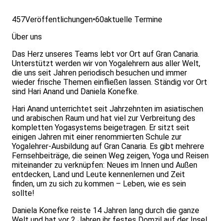
457
Veröffentlichungen
•
60
aktuelle Termine
Über uns
Das Herz unseres Teams lebt vor Ort auf Gran Canaria.
Unterstützt werden wir von Yogalehrern aus aller Welt,
die uns seit Jahren periodisch besuchen und immer
wieder frische Themen einfließen lassen. Ständig vor Ort
sind Hari Anand und Daniela Konefke.
Hari Anand unterrichtet seit Jahrzehnten im asiatischen
und arabischen Raum und hat viel zur Verbreitung des
kompletten Yogasystems beigetragen. Er sitzt seit
einigen Jahren mit einer renommierten Schule zur
Yogalehrer-Ausbildung auf Gran Canaria. Es gibt mehrere
Fernsehbeiträge, die seinen Weg zeigen, Yoga und Reisen
miteinander zu verknüpfen: Neues im Innen und Außen
entdecken, Land und Leute kennenlernen und Zeit
finden, um zu sich zu kommen – Leben, wie es sein
sollte!
Daniela Konefke reiste 14 Jahren lang durch die ganze
Welt und hat vor 2 Jahren ihr festes Domzil auf der Insel