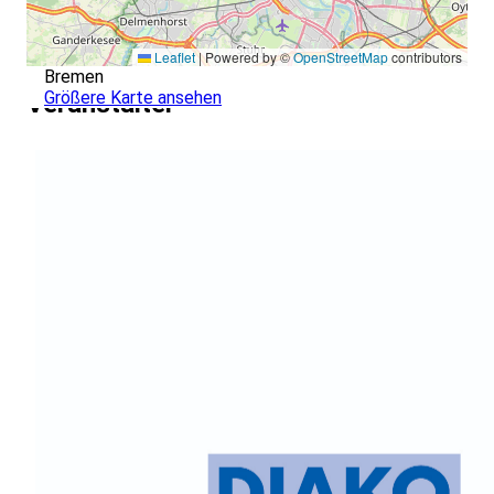
Leaflet
|
Powered by ©
OpenStreetMap
contributors
Bremen
Größere Karte ansehen
Veranstalter