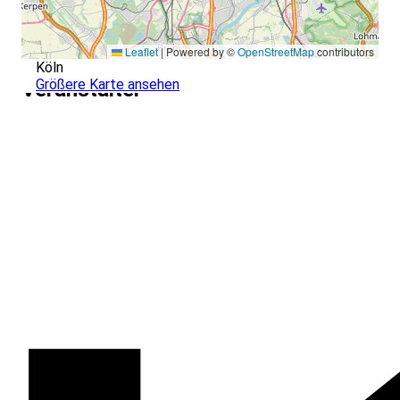
Leaflet
|
Powered by ©
OpenStreetMap
contributors
Köln
Größere Karte ansehen
Veranstalter