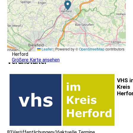
Leaflet
|
Powered by ©
OpenStreetMap
contributors
Herford
Größere Karte ansehen
Veranstalter
VHS i
Kreis
Herfo
83
Veröffentlichungen
•
16
aktuelle Termine