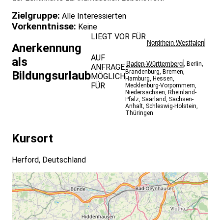
Zielgruppe:
Alle Interessierten
Vorkenntnisse:
Keine
LIEGT VOR FÜR
Nordrhein-Westfalen
Anerkennung
AUF
als
Baden-Württemberg
,
Berlin
,
ANFRAGE
Brandenburg
,
Bremen
,
Bildungsurlaub
MÖGLICH
Hamburg
,
Hessen
,
FÜR
Mecklenburg-Vorpommern
,
Niedersachsen
,
Rheinland-
Pfalz
,
Saarland
,
Sachsen-
Anhalt
,
Schleswig-Holstein
,
Thüringen
Kursort
Herford, Deutschland