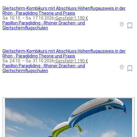
Gleitschirm-Kombikurs mit Abschluss Höhenflugausweis in der
Rhön - Paragliding Theorie und Praxis
Sa. 10.10. – Sa. 17.10.2026
•
Gersfeld
•
1.190 €
Papillon Paragliding - Rhöner Drachen- und
Gleitschirmflugschulen
Gleitschirm-Kombikurs mit Abschluss Höhenflugausweis in der
Rhön - Paragliding Theorie und Praxis
Sa. 24.10. – Sa. 31.10.2026
•
Gersfeld
•
1.190 €
Papillon Paragliding - Rhöner Drachen- und
Gleitschirmflugschulen
Alle Bildungsurlaub Angebote