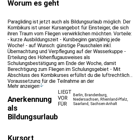
Worum es geht
Paragliding ist jetzt auch als Bildungsurlaub möglich. Der
Kombikurs ist unser Kursangebot für Einsteiger, die sich
ihren Traum vom Fliegen verwirklichen möchten. Vorteile:
- kurze Ausbildungszeit - Kursbeginn ganzjährig jede
Woche! - auf Wunsch: günstige Pauschalen inkl.
Übernachtung und Verpflegung auf der Wasserkuppe -
Erteilung des Höhenflugausweises als
Schulungsbestätigung am Ende der Woche, damit
Berechtigung zum Fliegen im Schulungsgebiet - Mit
Abschluss des Kombikurses erfüllst du die luftrechtliche
Voraussetzung für die Teilnahme an der
Mehr anzeigen
Höhenflugschulung zur A-Lizenz. Leistungen: - Theorie-
LIEGT
und Praxisausbildung nach dem Papillon
Berlin
,
Brandenburg
,
VOR
Anerkennung
Schulungsstandard - Fliegerhandbuch (Download) - DHV-
Niedersachsen
,
Rheinland-Pfalz
,
FÜR
Saarland
,
Sachsen-Anhalt
Ausbildungsnachweis - Lernsoftware zur
als
Prüfungsvorbereitung - moderne, sichere Leihausrüstung
Bildungsurlaub
- Haftpflichtversicherung - Bergfahrten - Funkbetreuung
- Start- und Landeplatzgebühren Neben dem sicheren
Erlernen der Fähigkeiten, die zum Gleitschirm-Fliegen
nötig sind, werden weiterführende und allgemein in Beruf
Kursort