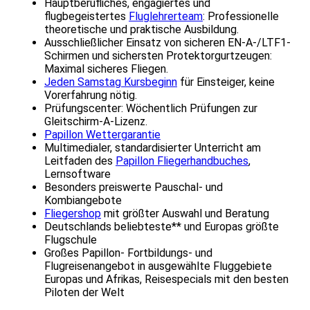
Hauptberufliches, engagiertes und
flugbegeistertes
Fluglehrerteam
: Professionelle
theoretische und praktische Ausbildung.
Ausschließlicher Einsatz von sicheren EN-A-/LTF1-
Schirmen und sichersten Protektorgurtzeugen:
Maximal sicheres Fliegen.
Jeden Samstag Kursbeginn
für Einsteiger, keine
Vorerfahrung nötig.
Prüfungscenter: Wöchentlich Prüfungen zur
Gleitschirm-A-Lizenz.
Papillon Wettergarantie
Multimedialer, standardisierter Unterricht am
Leitfaden des
Papillon Fliegerhandbuches
,
Lernsoftware
Besonders preiswerte Pauschal- und
Kombiangebote
Fliegershop
mit größter Auswahl und Beratung
Deutschlands beliebteste** und Europas größte
Flugschule
Großes Papillon- Fortbildungs- und
Flugreisenangebot in ausgewählte Fluggebiete
Europas und Afrikas, Reisespecials mit den besten
Piloten der Welt