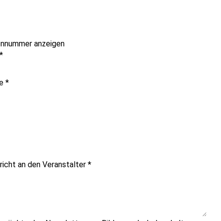
onnummer anzeigen
*
me
*
richt an den Veranstalter
*