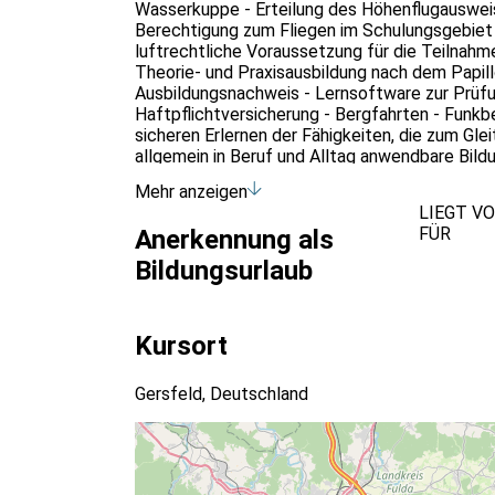
Wasserkuppe - Erteilung des Höhenflugauswei
Berechtigung zum Fliegen im Schulungsgebiet 
luftrechtliche Voraussetzung für die Teilnahm
Theorie- und Praxisausbildung nach dem Papil
Ausbildungsnachweis - Lernsoftware zur Prüfu
Haftpflichtversicherung - Bergfahrten - Fun
sicheren Erlernen der Fähigkeiten, die zum Gle
allgemein in Beruf und Alltag anwendbare Bildu
- Umgang mit Angst - Menschliches Leistungs
Mehr anzeigen
Sozialkompetenzen - Mentale Stärke - Selbstve
LIEGT V
der Rhön, sondern auch an unserem Standort i
FÜR
Anerkennung als
an diesem Standort als Bildungsurlaub absolvie
Rheinland-Pfalz, Sachsen-Anhalt und dem Saar
Bildungsurlaub
(Höhenflugschulung) in Südtirol als Bildungsur
(berechtigt weltweit zum selbstständigen Flie
wurde in diesen Bundesländern das weiterführe
Kursort
anerkannt.
Gersfeld, Deutschland