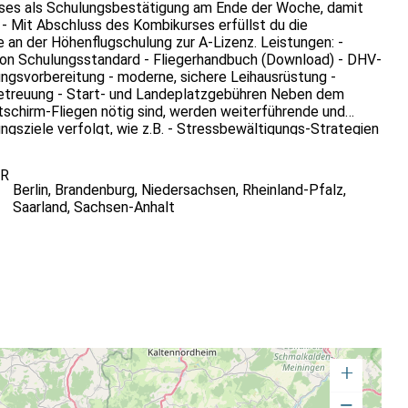
ses als Schulungsbestätigung am Ende der Woche, damit
- Mit Abschluss des Kombikurses erfüllst du die
e an der Höhenflugschulung zur A-Lizenz. Leistungen: -
lon Schulungsstandard - Fliegerhandbuch (Download) - DHV-
ngsvorbereitung - moderne, sichere Leihausrüstung -
kbetreuung - Start- und Landeplatzgebühren Neben dem
itschirm-Fliegen nötig sind, werden weiterführende und
ngsziele verfolgt, wie z.B. - Stressbewältigungs-Strategien
vermögen - Mentales Training - Teambildung und
rtrauen, etc. JETZT NEU: Der Kombikurs ist nicht nur in
OR
m Sauerland (Elpe) anerkannt und kann damit erstmals auch
Berlin
,
Brandenburg
,
Niedersachsen
,
Rheinland-Pfalz
,
rt werden! In Berlin, Brandenburg, Niedersachsen,
Saarland
,
Sachsen-Anhalt
land ist jetzt auch die zweite Kurswoche
laub anerkannt. Damit ist es erstmals möglich, die A-Lizenz
gen) komplett als Bildungsurlaub zu absolvieren. Zusätzlich
nde Thermik-Technik-Training in Südtirol als Bildungsurlaub
+
−