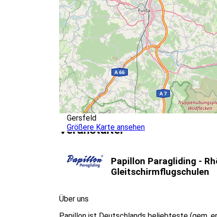
Gersfeld
Größere Karte ansehen
Veranstalter
Papillon Paragliding - R
Gleitschirmflugschulen
Über uns
Papillon ist Deutschlands beliebteste (gem. e