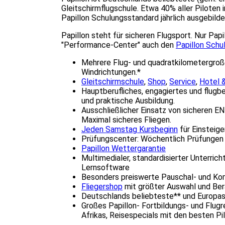
Gleitschirmflugschule. Etwa 40% aller Pilote
Papillon Schulungsstandard jährlich ausgebilde
Papillon steht für sicheren Flugsport. Nur Pa
"Performance-Center" auch den
Papillon Schu
Mehrere Flug- und quadratkilometergroße
Windrichtungen.*
Gleitschirmschule
,
Shop
,
Service
,
Hotel 
Hauptberufliches, engagiertes und flugb
und praktische Ausbildung.
Ausschließlicher Einsatz von sicheren 
Maximal sicheres Fliegen.
Jeden Samstag Kursbeginn
für Einsteige
Prüfungscenter: Wöchentlich Prüfungen z
Papillon Wettergarantie
Multimedialer, standardisierter Unterric
Lernsoftware
Besonders preiswerte Pauschal- und K
Fliegershop
mit größter Auswahl und Be
Deutschlands beliebteste** und Europas
Großes Papillon- Fortbildungs- und Flug
Afrikas, Reisespecials mit den besten Pi