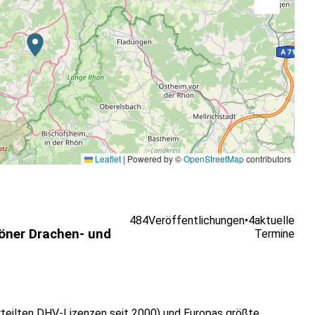
Leaflet
|
Powered by ©
OpenStreetMap
contributors
484
Veröffentlichungen
•
4
aktuelle
höner Drachen- und
Termine
rteilten DHV-Lizenzen seit 2000) und Europas größte