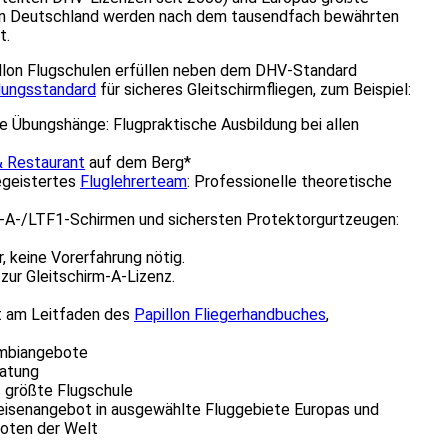
n in Deutschland werden nach dem tausendfach bewährten
t.
pillon Flugschulen erfüllen neben dem DHV-Standard
lungsstandard
für sicheres Gleitschirmfliegen, zum Beispiel:
 Übungshänge: Flugpraktische Ausbildung bei allen
& Restaurant
auf dem Berg*
egeistertes
Fluglehrerteam
: Professionelle theoretische
EN-A-/LTF1-Schirmen und sichersten Protektorgurtzeugen:
r, keine Vorerfahrung nötig.
ur Gleitschirm-A-Lizenz.
ht am Leitfaden des
Papillon Fliegerhandbuches
,
ombiangebote
ratung
 größte Flugschule
reisenangebot in ausgewählte Fluggebiete Europas und
loten der Welt