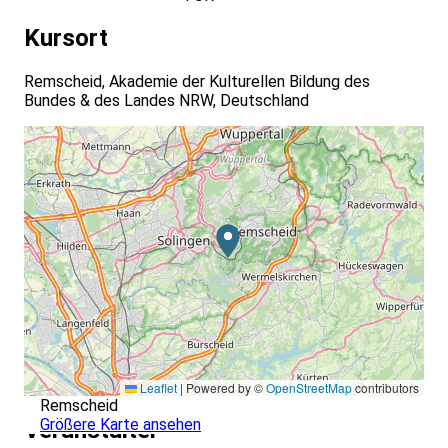
Kursort
Remscheid, Akademie der Kulturellen Bildung des
Bundes & des Landes NRW, Deutschland
Leaflet
|
Powered by ©
OpenStreetMap
contributors
Remscheid
Größere Karte ansehen
Veranstalter