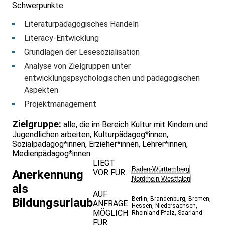
Schwerpunkte
Literaturpädagogisches Handeln
Literacy-Entwicklung
Grundlagen der Lesesozialisation
Analyse von Zielgruppen unter
entwicklungspsychologischen und pädagogischen
Aspekten
Projektmanagement
Zielgruppe:
alle, die im Bereich Kultur mit Kindern und
Jugendlichen arbeiten, Kulturpädagog*innen,
Sozialpädagog*innen, Erzieher*innen, Lehrer*innen,
Medienpädagog*innen
LIEGT
Baden-Württemberg
,
VOR FÜR
Anerkennung
Nordrhein-Westfalen
als
AUF
Berlin
,
Brandenburg
,
Bremen
,
Bildungsurlaub
ANFRAGE
Hessen
,
Niedersachsen
,
MÖGLICH
Rheinland-Pfalz
,
Saarland
FÜR