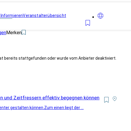
n
Informieren
Veranstalterübersicht
gen
Merken
at bereits stattgefunden oder wurde vom Anbieter deaktiviert.
ion und Zeitfressern effektiv begegnen können
ienter gestalten können.Zum einen liegt der ...