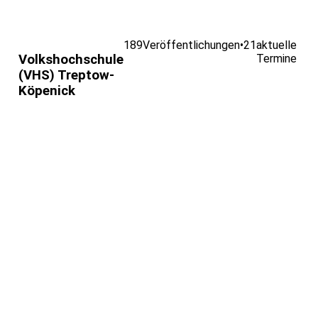
189
Veröffentlichungen
•
21
aktuelle
Volkshochschule
Termine
(VHS) Treptow-
Köpenick