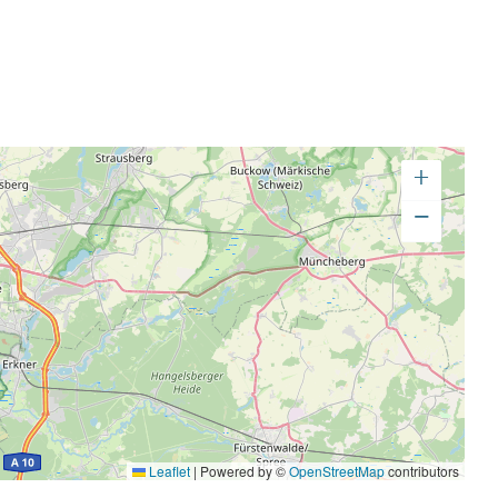
+
−
Leaflet
|
Powered by ©
OpenStreetMap
contributors