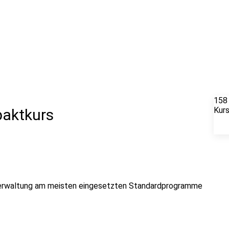
158
Kur
paktkurs
d Verwaltung am meisten eingesetzten Standardprogramme