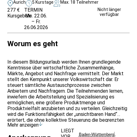
Aurich
5 Kurstage
Max. 18 Teilnehmer
277 €
TERMIN
Unverbindlich
Nicht länger
verfügbar
Kursgebühr
Mo. 22.06.
anfragen
– Fr.
26.06.2026
Worum es geht
In diesem Bildungsurlaub werden Ihnen grundlegende
Kenntnisse über wirtschaftliche Zusammenhänge,
Märkte, Angebot und Nachfrage vermittelt. Der Markt
stellt den Kernpunkt unserer Volkswirtschaft dar. Er
steuert sämtliche Austauschprozesse zwischen
Anbietern und Nachfragern. Die Teilnehmenden lernen,
inwiefern die Arbeitsteilung und Spezialisierung es
ermöglichen, eine größere Produktmenge und
Produktvielfalt anzubieten und zu verteilen. Gleichzeitig
wird die Funktionsfähigkeit der „unsichtbaren Hand“
erörtert, die ohne kollektive Steuerung die begrenzten
Mehr anzeigen
Ressourcen effektiv verteilt und durch den Wettbewerb
LIEGT
am Markt mit Preisen versieht, wobei immer wieder
Baden-Württemberg
,
VOR