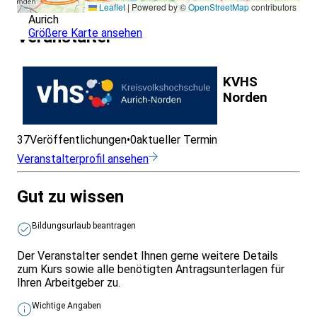
Leaflet
|
Powered by ©
OpenStreetMap
contributors
Aurich
Größere Karte ansehen
Veranstalter
KVHS
Norden
37
Veröffentlichungen
•
0
aktueller Termin
Veranstalterprofil ansehen
Gut zu wissen
Bildungsurlaub beantragen
Der Veranstalter sendet Ihnen gerne weitere Details
zum Kurs sowie alle benötigten Antragsunterlagen für
Ihren Arbeitgeber zu.
Wichtige Angaben