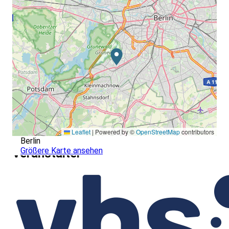
Leaflet
|
Powered by ©
OpenStreetMap
contributors
Berlin
Größere Karte ansehen
Veranstalter