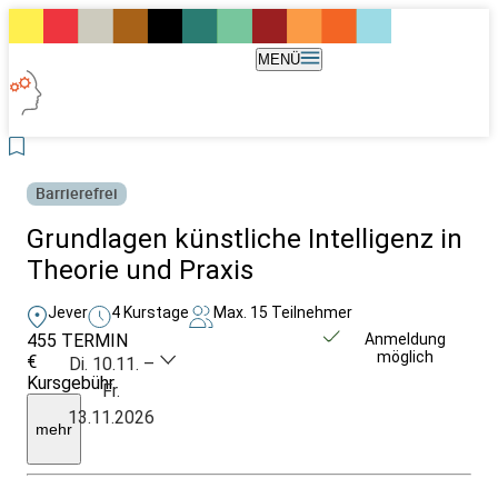
MENÜ
Barrierefrei
Grundlagen künstliche Intelligenz in
Theorie und Praxis
Jever
4 Kurstage
Max. 15 Teilnehmer
455
TERMIN
Unverbindlich
Anmeldung
möglich
€
anfragen
Di. 10.11. –
Kursgebühr
Fr.
inkl.
13.11.2026
Materialkosten
mehr
und
Snacks