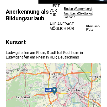
LIEGT
Baden-Württemberg
,
VOR
Anerkennung als
Nordrhein-Westfalen
,
FÜR
Bildungsurlaub
Saarland
AUF ANFRAGE
Rheinland-
MÖGLICH FÜR
Pfalz
Kursort
Ludwigshafen am Rhein, Stadtteil Ruchheim in
Ludwigshafen am Rhein in RLP, Deutschland