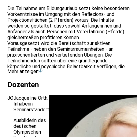
Die Teilnahme am Bildungsurlaub setzt keine besonderen
Vorkenntnisse im Umgang mit den Reflexions- und
Projektionsflächen (2 Pferden) voraus. Die Inhalte
werden so gestaltet, dass sowohl Anfängerinnen und
Anfänger als auch Personen mit Vorerfahrung (Pferde)
gleichermaßen profitieren können.
Vorausgesetzt wird die Bereitschaft zur aktiven
Teilnahme - neben den Seminarraumeinheiten - an
praxisorientierten und vertiefenden Übungen. Die
Teilnehmenden sollten über eine grundlegende
körperliche und psychische Belastbarkeit verfügen, die
Mehr anzeigen
eine Teilnahme an leichten körperlichen Aktivitäten in der
Natur ermöglicht (z. B. Gehen, Stehen, einfache
Dozenten
Bewegungsabläufe).
JO
Jacqueline Orth
,
Inhaberin
Seminarstandort
Ausbilderin des
deutschen
Olympischen