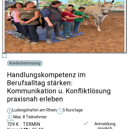
5
Kinderbetreuung
Handlungskompetenz im
Berufsalltag stärken:
Kommunikation u. Konfliktlösung
praxisnah erleben
Ludwigshafen am Rhein
5 Kurstage
Max. 8 Teilnehmer
729 €
TERMIN
Weitere Infos &
Anmeldung
möglich