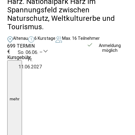
Harz. Nationalpark Harz im
Spannungsfeld zwischen
Naturschutz, Weltkulturerbe und
Tourismus.
Altenau
6 Kurstage
Max. 16 Teilnehmer
699
TERMIN
Weitere Infos &
Anmeldung
möglich
€
Anmeldung
So. 06.06. –
Kursgebühr
Fr.
5
11.06.2027
Ü./HP.
im
1/2
DZmit
DU/WC
oder
Bad,
mehr
Begegnungen
und
Eintritte
laut
Programm;
EZZ:
kein
Zuschlag!