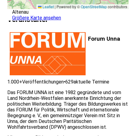
Leaflet
|
Powered by ©
OpenStreetMap
contributors
Altenau
Größere Karte ansehen
Veranstalter
Forum Unna
1.000+
Veröffentlichungen
•
629
aktuelle Termine
Das FORUM UNNA ist eine 1982 gegründete und vom
Land Nordrhein-Westfalen anerkannte Einrichtung der
politischen Weiterbildung. Träger des Bildungswerkes ist
das FORUM für Politik, Wirtschaft und internationale
Begegnung e. V., ein gemeinnütziger Verein mit Sitz in
Unna, der dem Deutschen Paritätischen
Wohlfahrtsverband (DPWV) angeschlossen ist.