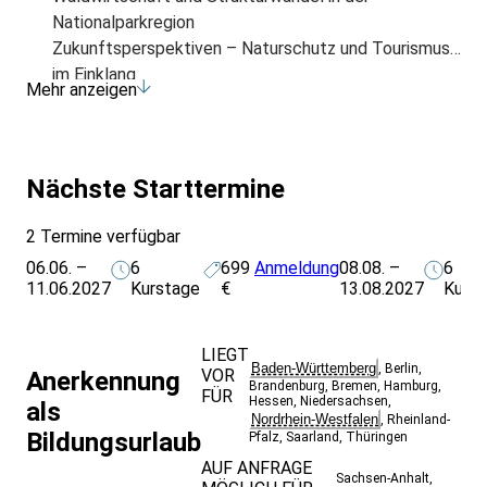
Nationalparkregion
Zukunftsperspektiven – Naturschutz und Tourismus
im Einklang
Mehr anzeigen
Nächste Starttermine
2 Termine verfügbar
06.06. –
6
699
Anmeldung
08.08. –
6
11.06.2027
Kurstage
€
13.08.2027
Kurs
LIEGT
Baden-Württemberg
,
Berlin
,
VOR
Anerkennung
Brandenburg
,
Bremen
,
Hamburg
,
FÜR
Hessen
,
Niedersachsen
,
als
Nordrhein-Westfalen
,
Rheinland-
Bildungsurlaub
Pfalz
,
Saarland
,
Thüringen
AUF ANFRAGE
Sachsen-Anhalt
,