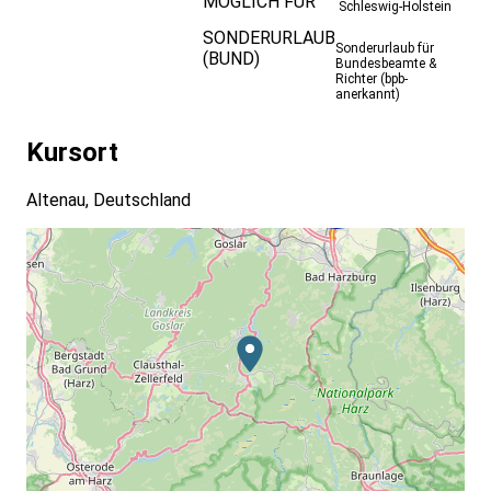
MÖGLICH FÜR
Schleswig-Holstein
SONDERURLAUB
Sonderurlaub für
(BUND)
Bundesbeamte &
Richter (bpb-
anerkannt)
Kursort
Altenau, Deutschland