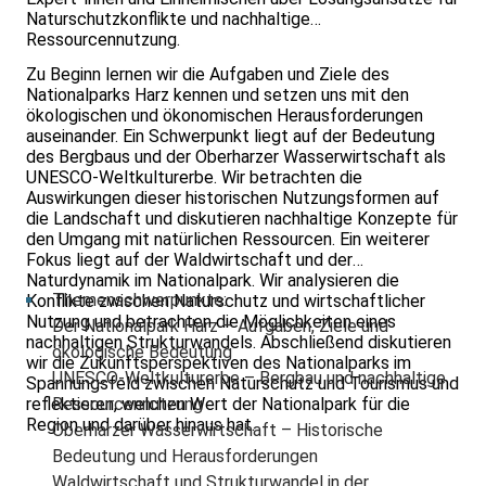
Naturschutzkonflikte und nachhaltige
Ressourcennutzung.
Zu Beginn lernen wir die Aufgaben und Ziele des
Nationalparks Harz kennen und setzen uns mit den
ökologischen und ökonomischen Herausforderungen
auseinander. Ein Schwerpunkt liegt auf der Bedeutung
des Bergbaus und der Oberharzer Wasserwirtschaft als
UNESCO-Weltkulturerbe. Wir betrachten die
Auswirkungen dieser historischen Nutzungsformen auf
die Landschaft und diskutieren nachhaltige Konzepte für
den Umgang mit natürlichen Ressourcen. Ein weiterer
Fokus liegt auf der Waldwirtschaft und der
Naturdynamik im Nationalpark. Wir analysieren die
Themenschwerpunkte:
Konflikte zwischen Naturschutz und wirtschaftlicher
Nutzung und betrachten die Möglichkeiten eines
Der Nationalpark Harz – Aufgaben, Ziele und
nachhaltigen Strukturwandels. Abschließend diskutieren
ökologische Bedeutung
wir die Zukunftsperspektiven des Nationalparks im
UNESCO-Weltkulturerbe – Bergbau und nachhaltige
Spannungsfeld zwischen Naturschutz und Tourismus und
reflektieren, welchen Wert der Nationalpark für die
Ressourcennutzung
Region und darüber hinaus hat.
Oberharzer Wasserwirtschaft – Historische
Bedeutung und Herausforderungen
Waldwirtschaft und Strukturwandel in der