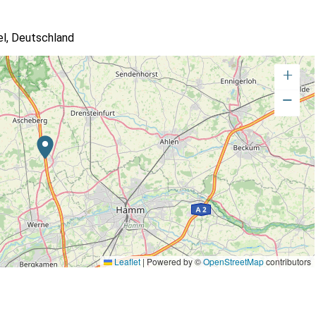
l, Deutschland
+
−
Leaflet
|
Powered by ©
OpenStreetMap
contributors