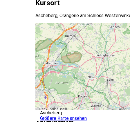
Kursort
Ascheberg, Orangerie am Schloss Westerwinke
Ascheberg
Größere Karte ansehen
Veranstalter