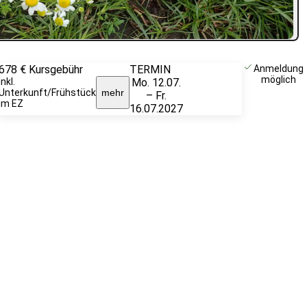
678 €
Kursgebühr
TERMIN
Weitere
Anmeldung
möglich
inkl.
Mo. 12.07.
Infos &
Unterkunft/Frühstück
mehr
– Fr.
Anmeldung
im EZ
16.07.2027