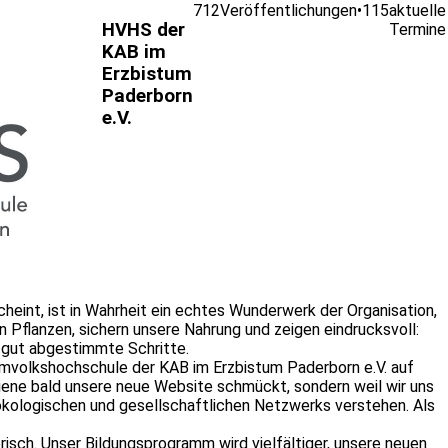
712
Veröffentlichungen
•
115
aktuelle
HVHS der
Termine
KAB im
Erzbistum
Paderborn
e.V.
scheint, ist in Wahrheit ein echtes Wunderwerk der Organisation,
Pflanzen, sichern unsere Nahrung und zeigen eindrucksvoll:
, gut abgestimmte Schritte.
eimvolkshochschule der KAB im Erzbistum Paderborn e.V. auf
Biene bald unsere neue Website schmückt, sondern weil wir uns
 ökologischen und gesellschaftlichen Netzwerks verstehen. Als
erisch. Unser Bildungsprogramm wird vielfältiger, unsere neuen