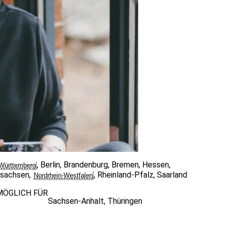
,
Berlin
,
Brandenburg
,
Bremen
,
Hessen
,
Württemberg
rsachsen
,
,
Rheinland-Pfalz
,
Saarland
Nordrhein-Westfalen
MÖGLICH FÜR
Sachsen-Anhalt
,
Thüringen