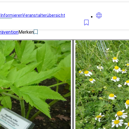
n
Informieren
Veranstalterübersicht
rävention
Merken