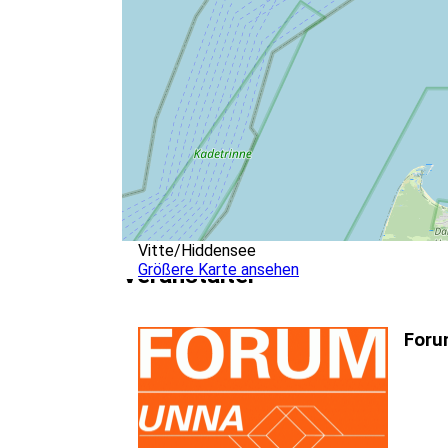
Vitte/Hiddensee
Größere Karte ansehen
Veranstalter
Foru