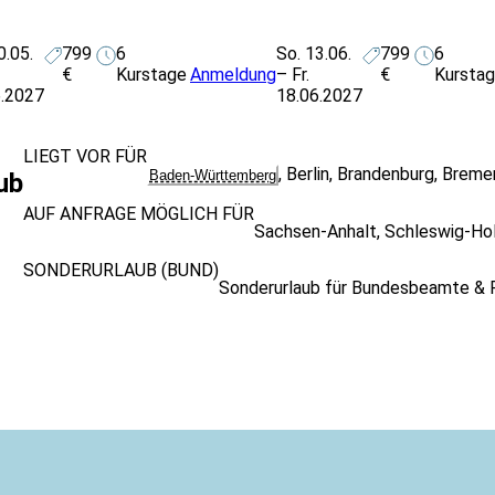
0.05.
799
6
So. 13.06.
799
6
€
Kurstage
Anmeldung
– Fr.
€
Kursta
6.2027
18.06.2027
LIEGT VOR FÜR
,
Berlin
,
Brandenburg
,
Breme
Baden-Württemberg
ub
AUF ANFRAGE MÖGLICH FÜR
Sachsen-Anhalt
,
Schleswig-Hol
SONDERURLAUB (BUND)
Sonderurlaub für Bundesbeamte & R