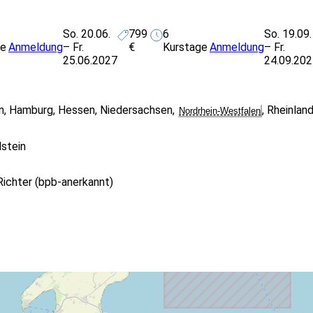
So. 20.06.
799
6
So. 19.09.
ge
Anmeldung
– Fr.
€
Kurstage
Anmeldung
– Fr.
25.06.2027
24.09.20
n
,
Hamburg
,
Hessen
,
Niedersachsen
,
,
Rheinlan
Nordrhein-Westfalen
stein
ichter (bpb-anerkannt)