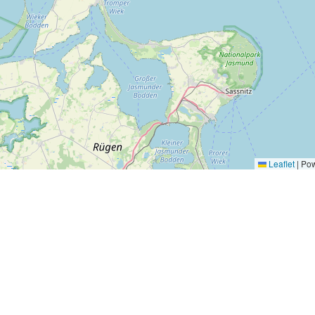
Leaflet
|
Pow