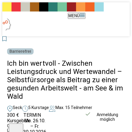
MENÜ
Barrierefrei
Ich bin wertvoll - Zwischen
Leistungsdruck und Wertewandel –
Selbstfürsorge als Beitrag zu einer
gesunden Arbeitswelt - am See & im
Wald
Seck
5 Kurstage
Max. 15 Teilnehmer
300 €
TERMIN
Unverbindlich
Anmeldung
möglich
Kursgebühr
Mo. 26.10.
anfragen
Ohne
– Fr.
Übernachtung
30.10.2026