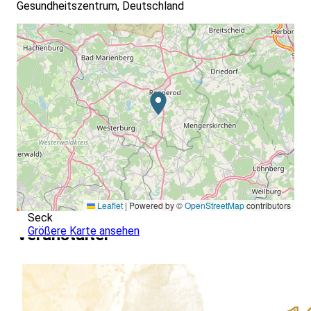
Gesundheitszentrum, Deutschland
Leaflet
|
Powered by ©
OpenStreetMap
contributors
Seck
Größere Karte ansehen
Veranstalter