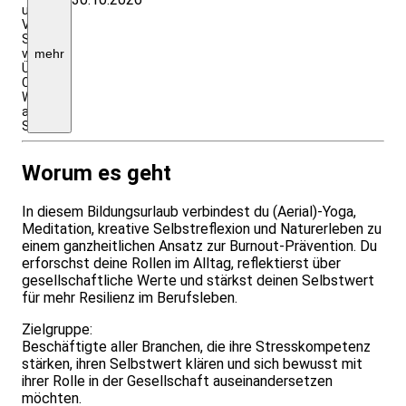
und
Verpflegung!
Seminarküche
vorhanden.
mehr
Übernachtungsmöglichkeiten:
Campingpark
Weiherhof
am
See
Worum es geht
In diesem Bildungsurlaub verbindest du (Aerial)-Yoga,
Meditation, kreative Selbstreflexion und Naturerleben zu
einem ganzheitlichen Ansatz zur Burnout-Prävention. Du
erforschst deine Rollen im Alltag, reflektierst über
gesellschaftliche Werte und stärkst deinen Selbstwert
für mehr Resilienz im Berufsleben.
Zielgruppe:
Beschäftigte aller Branchen, die ihre Stresskompetenz
stärken, ihren Selbstwert klären und sich bewusst mit
ihrer Rolle in der Gesellschaft auseinandersetzen
möchten.