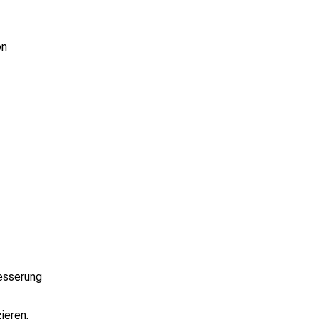
on
besserung
ieren,