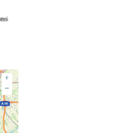
,
alen
+
−