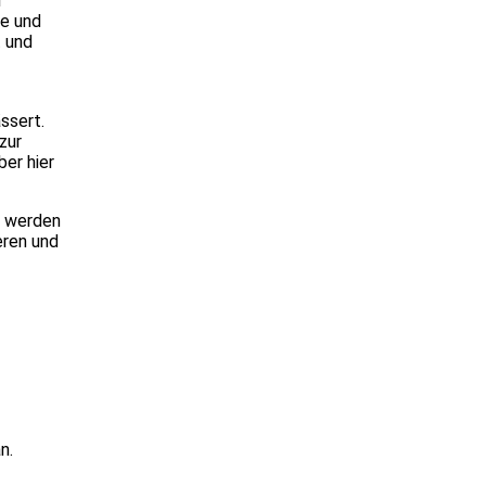
r
ge und
t und
ssert.
zur
ber hier
e werden
eren und
n.