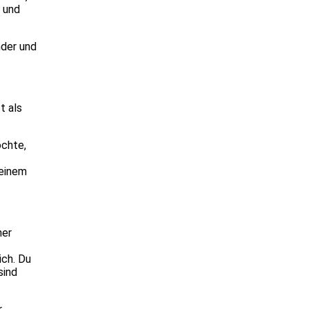
, und
nder und
t als
öchte,
 einem
ner
ich. Du
sind