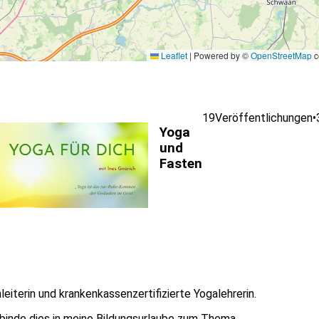
Leaflet
|
Powered by ©
OpenStreetMap
c
19
Veröffentlichungen
•
Yoga
und
Fasten
leiterin und krankenkassenzertifizierte Yogalehrerin.
 binde dies in meine Bildungsurlaube zum Thema