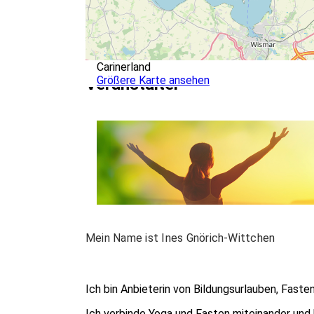
Carinerland
Größere Karte ansehen
Veranstalter
Mein Name ist Ines Gnörich-Wittchen
Ich bin Anbieterin von Bildungsurlauben, Fasten
Ich verbinde Yoga und Fasten miteinander und