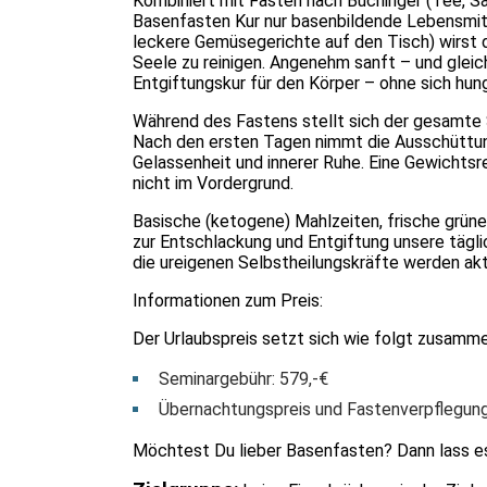
Kombiniert mit Fasten nach Buchinger (Tee, S
Basenfasten Kur nur basenbildende Lebensmitt
leckere Gemüsegerichte auf den Tisch) wirst d
Seele zu reinigen. Angenehm sanft – und gleic
Entgiftungskur für den Körper – ohne sich hung
Während des Fastens stellt sich der gesamte S
Nach den ersten Tagen nimmt die Ausschüttung 
Gelassenheit und innerer Ruhe. Eine Gewichtsr
nicht im Vordergrund.
Basische (ketogene) Mahlzeiten, frische grün
zur Entschlackung und Entgiftung unsere tägl
die ureigenen Selbstheilungskräfte werden akt
Informationen zum Preis:
Der Urlaubspreis setzt sich wie folgt zusamme
Seminargebühr: 579,-€
Übernachtungspreis und Fastenverpflegung 
Möchtest Du lieber Basenfasten? Dann lass es 