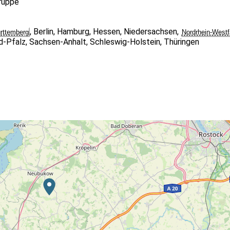
gruppe
,
Berlin
,
Hamburg
,
Hessen
,
Niedersachsen
,
rttemberg
Nordrhein-Westf
d-Pfalz
,
Sachsen-Anhalt
,
Schleswig-Holstein
,
Thüringen