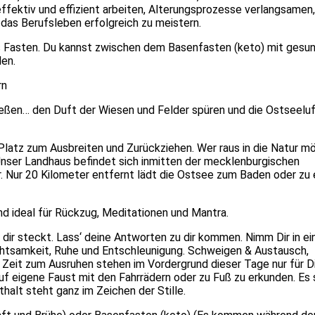
ffektiv und effizient arbeiten, Alterungsprozesse verlangsamen
 das Berufsleben erfolgreich zu meistern.
as Fasten. Du kannst zwischen dem Basenfasten (keto) mit gesu
len.
rn
ießen… den Duft der Wiesen und Felder spüren und die Ostseeluf
latz zum Ausbreiten und Zurückziehen. Wer raus in die Natur m
 Unser Landhaus befindet sich inmitten der mecklenburgischen
. Nur 20 Kilometer entfernt lädt die Ostsee zum Baden oder zu
d ideal für Rückzug, Meditationen und Mantra.
 in dir steckt. Lass‘ deine Antworten zu dir kommen. Nimm Dir in ei
htsamkeit, Ruhe und Entschleunigung. Schweigen & Austausch,
 Zeit zum Ausruhen stehen im Vordergrund dieser Tage nur für D
f eigene Faust mit den Fahrrädern oder zu Fuß zu erkunden. Es 
thalt steht ganz im Zeichen der Stille.