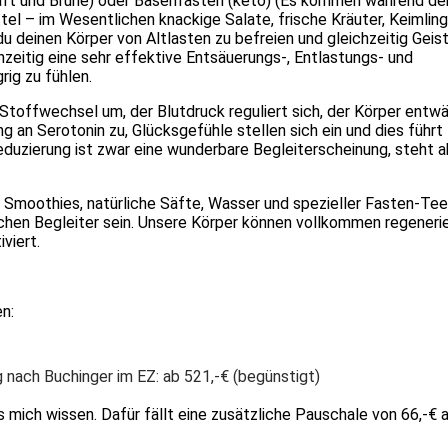
aft und Brühe) oder Basenfasten (keto) (Es kommen während de
el – im Wesentlichen knackige Salate, frische Kräuter, Keimlin
u deinen Körper von Altlasten zu befreien und gleichzeitig Geis
hzeitig eine sehr effektive Entsäuerungs-, Entlastungs- und
rig zu fühlen.
toffwechsel um, der Blutdruck reguliert sich, der Körper entwä
an Serotonin zu, Glücksgefühle stellen sich ein und dies führt 
eduzierung ist zwar eine wunderbare Begleiterscheinung, steht a
e Smoothies, natürliche Säfte, Wasser und spezieller Fasten-Te
ichen Begleiter sein. Unsere Körper können vollkommen regeneri
iviert.
n:
nach Buchinger im EZ: ab 521,-€ (begünstigt)
mich wissen. Dafür fällt eine zusätzliche Pauschale von 66,-€ a