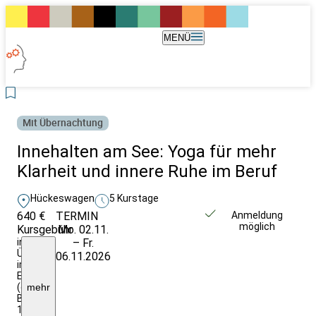
MENÜ
Mit Übernachtung
Innehalten am See: Yoga für mehr
Klarheit und innere Ruhe im Beruf
Hückeswagen
5 Kurstage
640 €
TERMIN
Weitere Infos &
Anmeldung
möglich
Kursgebühr
Mo. 02.11.
Anmeldung
inkl.
– Fr.
ÜVP
06.11.2026
im
EZ
(eigenes
mehr
Bad
10,-