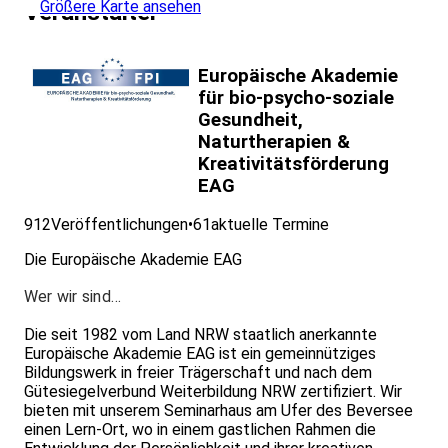
Größere Karte ansehen
Veranstalter
Europäische Akademie
für bio-psycho-soziale
Gesundheit,
Naturtherapien &
Kreativitätsförderung
EAG
912
Veröffentlichungen
•
61
aktuelle Termine
Die Europäische Akademie EAG
Wer wir sind…
Die seit 1982 vom Land NRW staatlich anerkannte
Europäische Akademie EAG ist ein gemeinnütziges
Bildungswerk in freier Trägerschaft und nach dem
Gütesiegelverbund Weiterbildung NRW zertifiziert. Wir
bieten mit unserem Seminarhaus am Ufer des Beversee
einen Lern-Ort, wo in einem gastlichen Rahmen die