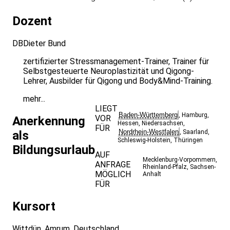
Dozent
DB
Dieter Bund
zertifizierter Stressmanagement-Trainer, Trainer für
Selbstgesteuerte Neuroplastizität und Qigong-
Lehrer, Ausbilder für Qigong und Body&Mind-Training.
mehr...
LIEGT
Baden-Württemberg
,
Hamburg
,
VOR
Anerkennung
Hessen
,
Niedersachsen
,
FÜR
Nordrhein-Westfalen
als
,
Saarland
,
Schleswig-Holstein
,
Thüringen
Bildungsurlaub
AUF
Mecklenburg-Vorpommern
,
ANFRAGE
Rheinland-Pfalz
,
Sachsen-
MÖGLICH
Anhalt
FÜR
Kursort
Wittdün, Amrum, Deutschland