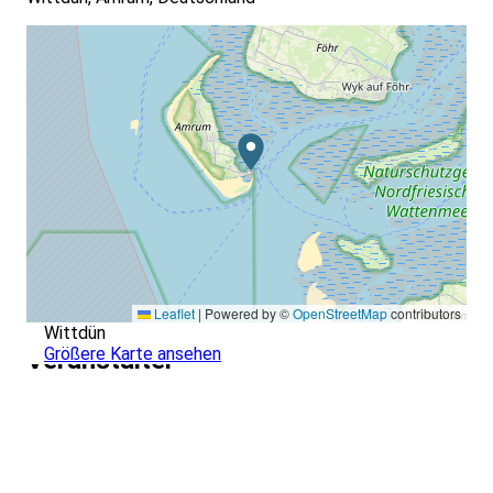
Leaflet
|
Powered by ©
OpenStreetMap
contributors
Wittdün
Größere Karte ansehen
Veranstalter