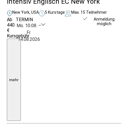
Intensiv Englisch EC New York
New York, USA
5 Kurstage
Max. 15 Teilnehmer
Ab
TERMIN
Unverbindlich
Anmeldung
möglich
440
anfragen
Mo. 10.08. –
€
Fr.
Kursgebühr
14.08.2026
Preis
pro
Woche;
zzgl.
Registrierung
und
Material.
Ggf.
wechselkursbedingte
mehr
Abweichungen.
Optionale
Unterkunft
bereits
ab
390
€
pro
Woche.