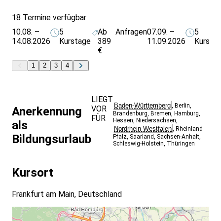
18 Termine verfügbar
10.08. –
5
Ab
Anfragen
07.09. –
5
14.08.2026
Kurstage
389
11.09.2026
Kursta
€
1
2
3
4
LIEGT
Baden-Württemberg
,
Berlin
,
VOR
Anerkennung
Brandenburg
,
Bremen
,
Hamburg
,
FÜR
Hessen
,
Niedersachsen
,
als
Nordrhein-Westfalen
,
Rheinland-
Bildungsurlaub
Pfalz
,
Saarland
,
Sachsen-Anhalt
,
Schleswig-Holstein
,
Thüringen
Kursort
Frankfurt am Main, Deutschland