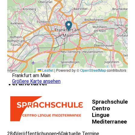
Leaflet
|
Powered by ©
OpenStreetMap
contributors
Frankfurt am Main
Größere Karte ansehen
Veranstalter
Sprachschule
Centro
Lingue
Mediterranee
284
Veröffentlichungen
•
60
aktuelle Termine