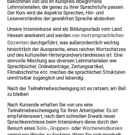
bekommen von uns im Kurspreis inbegriffene
Lehrmaterialien, die genau zu Ihrer Sprachstufe passen.
Der Kurs wird die Aspekte Sprechen, Hör- und
Leseverständnis der gewählten Sprache abdecken.
Unsere Intensivkurse sind als Bildungsurlaub vom Land
Hessen anerkannt und werden
von
muttersprachlichen
Dozenten
durchgeführt, was außerordentlich wichtig
hinsichtlich der Aussprache, eines reichen Wortschatzes
und des kulturellen Hintergrundverständnisses ist. Eine
sinnvolle Mischung aus diversen Lehrmaterialien wie
Sprachbücher, Onlinebeiträge, Zeitungsartikel,
Filmabschnitte etc. machen die sprachlichen Strukturen
unmittelbar zugänglich und lebendig.
Nach der Teilnahmebescheinigung ist es ratsam, am Ball
zu bleiben
Nach Kursende erhalten Sie von uns eine
Teilnahmebescheinigung für Ihren Arbeitgeber. Es ist
empfehlenswert, nach dem schnellen Erwerb neuer
Sprachkenntnisse beim Intensivkurs diese durch den
Besuch eines
Solo-
,
Gruppen-
oder
Wochenendkurses
einmal pro Woche zu festigen. Wenn Sie sich innerhalb