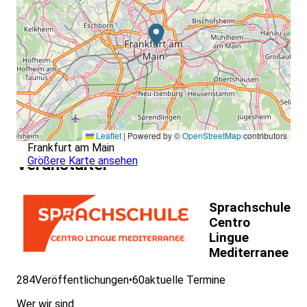
Leaflet
|
Powered by ©
OpenStreetMap
contributors
Frankfurt am Main
Größere Karte ansehen
Veranstalter
Sprachschule
Centro
Lingue
Mediterranee
284
Veröffentlichungen
•
60
aktuelle Termine
Wer wir sind