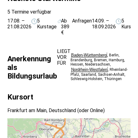
5 Termine verfügbar
17.08. –
5
Ab
Anfragen
14.09. –
5
21.08.2026
Kurstage
389
18.09.2026
Kursta
€
LIEGT
Baden-Württemberg
,
Berlin
,
VOR
Anerkennung
Brandenburg
,
Bremen
,
Hamburg
,
FÜR
Hessen
,
Niedersachsen
,
als
Nordrhein-Westfalen
,
Rheinland-
Bildungsurlaub
Pfalz
,
Saarland
,
Sachsen-Anhalt
,
Schleswig-Holstein
,
Thüringen
Kursort
Frankfurt am Main, Deutschland
(oder Online)