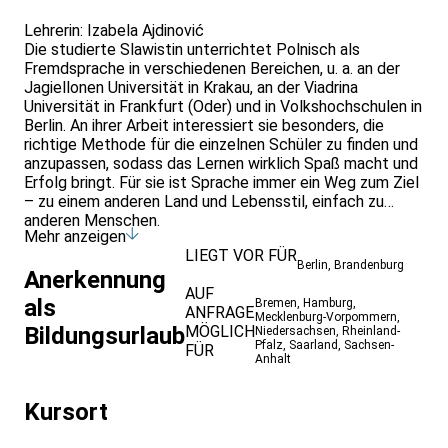
Lehrerin: Izabela Ajdinović
Die studierte Slawistin unterrichtet Polnisch als
Fremdsprache in verschiedenen Bereichen, u. a. an der
Jagiellonen Universität in Krakau, an der Viadrina
Universität in Frankfurt (Oder) und in Volkshochschulen in
Berlin. An ihrer Arbeit interessiert sie besonders, die
richtige Methode für die einzelnen Schüler zu finden und
anzupassen, sodass das Lernen wirklich Spaß macht und
Erfolg bringt. Für sie ist Sprache immer ein Weg zum Ziel
– zu einem anderen Land und Lebensstil, einfach zu
anderen Menschen.
Mehr anzeigen
LIEGT VOR FÜR
Berlin
,
Brandenburg
Anerkennung
AUF
als
Bremen
,
Hamburg
,
ANFRAGE
Mecklenburg-Vorpommern
,
Bildungsurlaub
MÖGLICH
Niedersachsen
,
Rheinland-
Pfalz
,
Saarland
,
Sachsen-
FÜR
Anhalt
Kursort