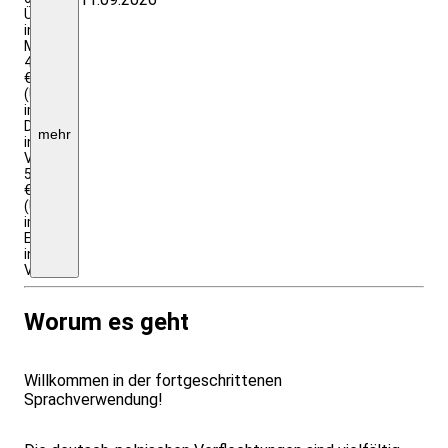
ÜN,
inkl.
Mittagessen,
499
€
(ÜN
im
DZ,
mehr
inkl.
Vollpension),
539
€
(ÜN
im
EZ,
inkl.
Vollpension)
Worum es geht
Willkommen in der fortgeschrittenen
Sprachverwendung!