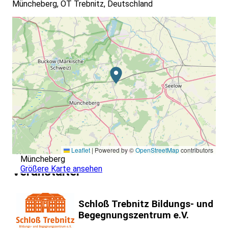
Müncheberg, OT Trebnitz, Deutschland
Leaflet
|
Powered by ©
OpenStreetMap
contributors
Müncheberg
Größere Karte ansehen
Veranstalter
Schloß Trebnitz Bildungs- und
Begegnungszentrum e.V.