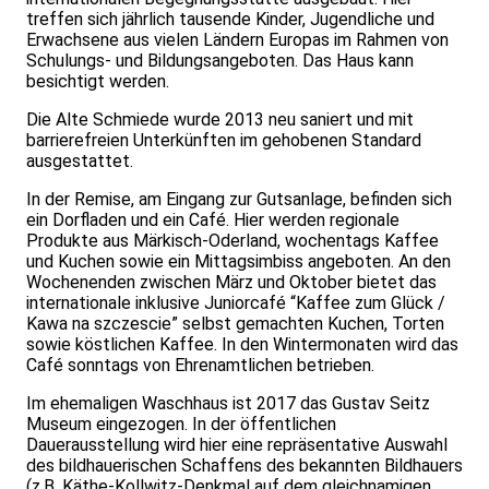
treffen sich jährlich tausende Kinder, Jugendliche und
Erwachsene aus vielen Ländern Europas im Rahmen von
Schulungs- und Bildungsangeboten. Das Haus kann
besichtigt werden.
Die Alte Schmiede wurde 2013 neu saniert und mit
barrierefreien Unterkünften im gehobenen Standard
ausgestattet.
In der Remise, am Eingang zur Gutsanlage, befinden sich
ein Dorfladen und ein Café. Hier werden regionale
Produkte aus Märkisch-Oderland, wochentags Kaffee
und Kuchen sowie ein Mittagsimbiss angeboten. An den
Wochenenden zwischen März und Oktober bietet das
internationale inklusive Juniorcafé “Kaffee zum Glück /
Kawa na szczescie” selbst gemachten Kuchen, Torten
sowie köstlichen Kaffee. In den Wintermonaten wird das
Café sonntags von Ehrenamtlichen betrieben.
Im ehemaligen Waschhaus ist 2017 das Gustav Seitz
Museum eingezogen. In der öffentlichen
Dauerausstellung wird hier eine repräsentative Auswahl
des bildhauerischen Schaffens des bekannten Bildhauers
(z.B. Käthe-Kollwitz-Denkmal auf dem gleichnamigen