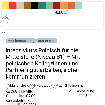
MENÜ
Mit Übernachtung
Barrierefrei
Intensivkurs Polnisch für die
Mittelstufe (Niveau B1) – Mit
polnischen Kolleg*innen und
Partnern gut arbeiten, sicher
kommunizieren
Müncheberg
5 Kurstage
Max. 12 Teilnehmer
Ab 269
TERMIN
Unverbindlich
Anmeldung
möglich
€
Mo. 07.09.
anfragen
Kursgebühr
– Fr.
ohne
11.09.2026