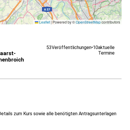
Leaflet
|
Powered by ©
OpenStreetMap
contributors
53
Veröffentlichungen
•
10
aktuelle
aarst-
Termine
henbroich
Details zum Kurs sowie alle benötigten Antragsunterlagen