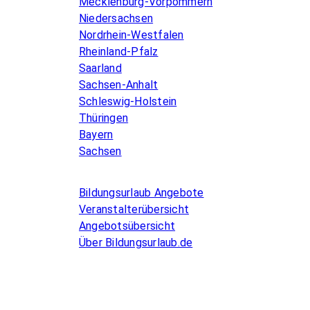
Mecklenburg-Vorpommern
Niedersachsen
Nordrhein-Westfalen
Rheinland-Pfalz
Saarland
Sachsen-Anhalt
Schleswig-Holstein
Thüringen
Bayern
Sachsen
Allgemeines
Bildungsurlaub Angebote
Veranstalterübersicht
Angebotsübersicht
Über Bildungsurlaub.de
Infos for Language schools
Kurse inserieren