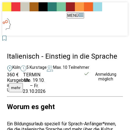
MENÜ
Italienisch - Einstieg in die Sprache
Köln
5 Kurstage
Max. 10 Teilnehmer
360 €
TERMIN
Weitere Infos &
Anmeldung
möglich
Kursgebühr
Mo. 19.10.
Anmeldung
inkl.
– Fr.
mehr
Unterrichtsmaterial
23.10.2026
Worum es geht
Ein Bildungsurlaub speziell für Sprach-Anfänger*innen,
die die italienische Sprache und mehr über die Kultur