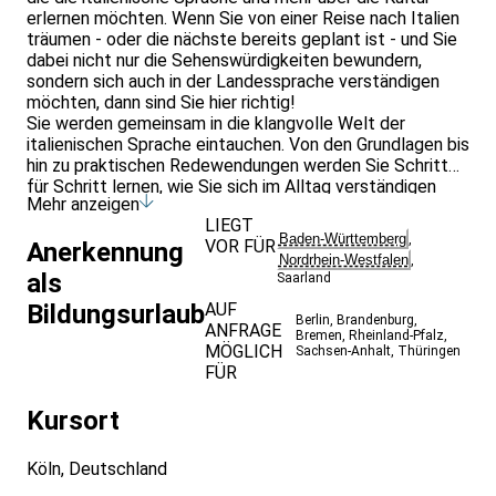
erlernen möchten. Wenn Sie von einer Reise nach Italien
träumen - oder die nächste bereits geplant ist - und Sie
dabei nicht nur die Sehenswürdigkeiten bewundern,
sondern sich auch in der Landessprache verständigen
möchten, dann sind Sie hier richtig!
Sie werden gemeinsam in die klangvolle Welt der
italienischen Sprache eintauchen. Von den Grundlagen bis
hin zu praktischen Redewendungen werden Sie Schritt
für Schritt lernen, wie Sie sich im Alltag verständigen
Mehr anzeigen
können.
LIEGT
Egal, ob Sie Italienisch beruflich nutzen oder einfach
Baden-Württemberg
,
VOR FÜR
Anerkennung
erste Italienisch-Sprachkenntnisse erlangen möchten,
Nordrhein-Westfalen
,
dieser Kurs bietet Ihnen die Gelegenheit, in einer
als
Saarland
entspannten und freundlichen Umgebung zu lernen.
Bildungsurlaub
AUF
Unser erfahrener Dozent wird Sie mit Begeisterung durch
Berlin
,
Brandenburg
,
ANFRAGE
die Sprache und Kultur begleiten.
Bremen
,
Rheinland-Pfalz
,
MÖGLICH
Sachsen-Anhalt
,
Thüringen
FÜR
Kursort
Köln, Deutschland