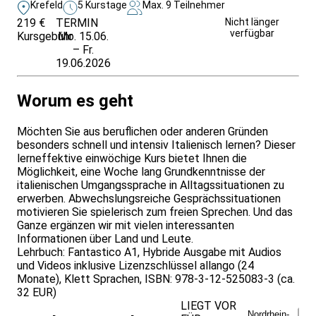
Krefeld
5 Kurstage
Max. 9 Teilnehmer
219 €
TERMIN
Weitere Infos &
Nicht länger
verfügbar
Kursgebühr
Mo. 15.06.
Anmeldung
– Fr.
19.06.2026
Worum es geht
Möchten Sie aus beruflichen oder anderen Gründen
besonders schnell und intensiv Italienisch lernen? Dieser
lerneffektive einwöchige Kurs bietet Ihnen die
Möglichkeit, eine Woche lang Grundkenntnisse der
italienischen Umgangssprache in Alltagssituationen zu
erwerben. Abwechslungsreiche Gesprächssituationen
motivieren Sie spielerisch zum freien Sprechen. Und das
Ganze ergänzen wir mit vielen interessanten
Informationen über Land und Leute.
Lehrbuch: Fantastico A1, Hybride Ausgabe mit Audios
und Videos inklusive Lizenzschlüssel allango (24
Monate), Klett Sprachen, ISBN: 978-3-12-525083-3 (ca.
32 EUR)
LIEGT VOR
Nordrhein-