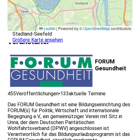
Einführung in die Achtsamkeit – Wahrnehmung und innere
Ressourcen stärken.
Vertiefung der Wahrnehmungskompetenz und Akzeptanz
von Grenzen.
Stress erkennen und alternative Umgangsstrategien
Leaflet
|
Powered by ©
OpenStreetMap
contributors
entwickeln.
Stadland-Seefeld
Achtsame Kommunikation und Stärkung der
Größere Karte ansehen
Veranstalter
Handlungskompetenzen.
Mindful Compassion und Entwicklung eines individuellen
Transferplans.
FORUM
Gesundheit
455
Veröffentlichungen
•
133
aktuelle Termine
Das FORUM Gesundheit ist eine Bildungseinrichtung des
FORUM(s) für Politik, Wirtschaft und internationale
Begegnung e.V., ein gemeinnütziger Verein mit Sitz in
Unna, der dem Deutschen Paritätischen
Wohlfahrtsverband (DPWV) angeschlossen ist.
Verantwortlich für das Bildungsurlaubsprogramm ist das