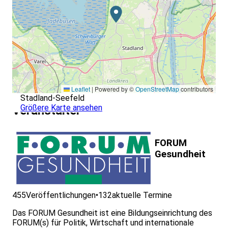
Leaflet
|
Powered by ©
OpenStreetMap
contributors
Stadland-Seefeld
Größere Karte ansehen
Veranstalter
FORUM
Gesundheit
455
Veröffentlichungen
•
132
aktuelle Termine
Das FORUM Gesundheit ist eine Bildungseinrichtung des
FORUM(s) für Politik, Wirtschaft und internationale