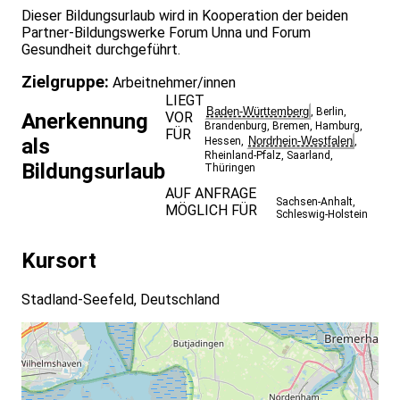
Dieser Bildungsurlaub wird in Kooperation der beiden
Partner-Bildungswerke Forum Unna und Forum
Gesundheit durchgeführt.
Zielgruppe:
Arbeitnehmer/innen
LIEGT
Baden-Württemberg
,
Berlin
,
VOR
Anerkennung
Brandenburg
,
Bremen
,
Hamburg
,
FÜR
Nordrhein-Westfalen
als
Hessen
,
,
Rheinland-Pfalz
,
Saarland
,
Bildungsurlaub
Thüringen
AUF ANFRAGE
Sachsen-Anhalt
,
MÖGLICH FÜR
Schleswig-Holstein
Kursort
Stadland-Seefeld, Deutschland