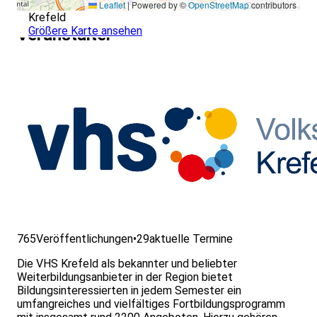
Leaflet
|
Powered by ©
OpenStreetMap
contributors
Krefeld
Größere Karte ansehen
Veranstalter
765
Veröffentlichungen
•
29
aktuelle Termine
Die VHS Krefeld als bekannter und beliebter
Weiterbildungsanbieter in der Region bietet
Bildungsinteressierten in jedem Semester ein
umfangreiches und vielfältiges Fortbildungsprogramm