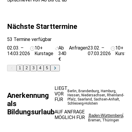
Nächste Starttermine
53 Termine verfügbar
02.03. –
10+
Ab
Anfragen
23.02. –
10+
14.03.2026
Kurstage
340
07.03.2026
Kurstag
€
1
2
3
4
5
LIEGT
Berlin
,
Brandenburg
,
Hamburg
,
VOR
Anerkennung
Hessen
,
Niedersachsen
,
Rheinland-
FÜR
Pfalz
,
Saarland
,
Sachsen-Anhalt
,
als
Schleswig-Holstein
Bildungsurlaub
AUF ANFRAGE
Baden-Württemberg
,
MÖGLICH FÜR
Bremen
,
Thüringen