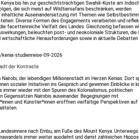
enya bis hin zur geschichtsträchtigen Swahili-Küste am Indisc
lgen, die sich meist auf Wildtiersafaris beschränken, werden
ne inhaltliche Auseinandersetzung mit Themen wie Selbstbestim
 stehen: Diverse Formen des Engagements verarbeiten und reflek
ie facettenreiche Vielfalt des Landes. Gleichzeitig befassen wi
Auswirkungen, beleuchten post- und neokoloniale Strukturen, die 
d wirtschaftliche Herausforderungen sowie in aktuelle Debatten
/kenia-studienreise-09-2026
tadt der Kontraste
n Nairobi, der lebendigen Millionenstadt im Herzen Kenias: Dort s
en sozialer Initiativen ins Gespräch und gewinnen Einblicke in k
ns immer wieder mit den Spuren des Kolonialismus, politischen
n Gegensätzen Nairobis auseinander. Begegnungen mit
t*innen und Künstler*innen eröffnen vielfältige Perspektiven auf
litäten.
ns Landesinnere nach Embu, am Fuße des Mount Kenya. Unterwegs
limawandels immer weiter ausdehnt und damit zahlreichen Hippos