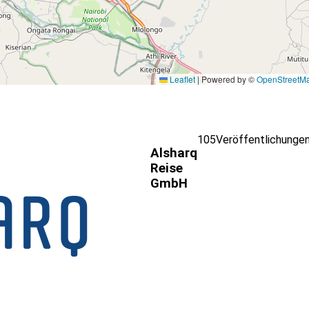
Leaflet
|
Powered by ©
OpenStreetM
105
Veröffentlichunge
Alsharq
Reise
GmbH