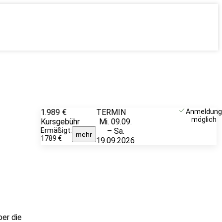
1.989 €
TERMIN
Weitere
Anmeldung
möglich
Kursgebühr
Mi. 09.09.
Infos &
Ermäßigt:
– Sa.
Anmeldung
mehr
1789 €
19.09.2026
ber die