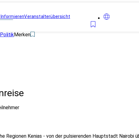
n
Informieren
Veranstalterübersicht
Politik
Merken
nreise
eilnehmer
che Regionen Kenias - von der pulsierenden Hauptstadt Nairobi ü