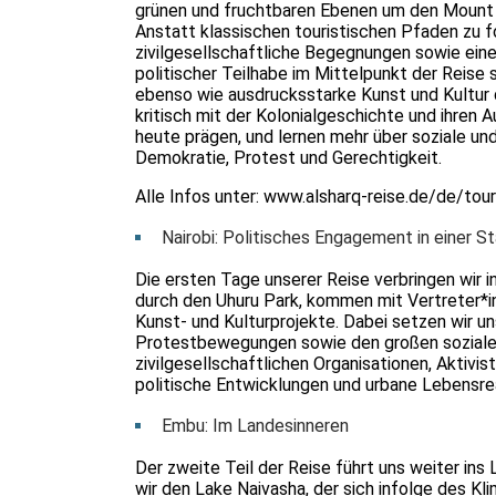
grünen und fruchtbaren Ebenen um den Mount K
Anstatt klassischen touristischen Pfaden zu fo
zivilgesellschaftliche Begegnungen sowie ei
politischer Teilhabe im Mittelpunkt der Reise
ebenso wie ausdrucksstarke Kunst und Kultur d
kritisch mit der Kolonialgeschichte und ihren 
heute prägen, und lernen mehr über soziale un
Demokratie, Protest und Gerechtigkeit.
Alle Infos unter:
www.alsharq-reise.de/de/tour
Nairobi: Politisches Engagement in einer S
Die ersten Tage unserer Reise verbringen wir i
durch den Uhuru Park, kommen mit Vertreter*inn
Kunst- und Kulturprojekte. Dabei setzen wir u
Protestbewegungen sowie den großen soziale
zivilgesellschaftlichen Organisationen, Aktivis
politische Entwicklungen und urbane Lebensrea
Embu: Im Landesinneren
Der zweite Teil der Reise führt uns weiter i
wir den Lake Naivasha, der sich infolge des K