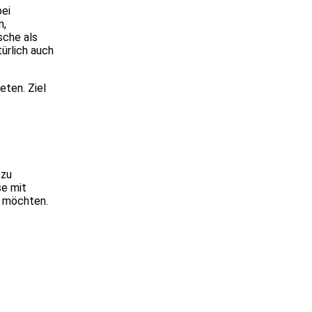
bei
n,
sche als
ürlich auch
eten. Ziel
 zu
se mit
n möchten.