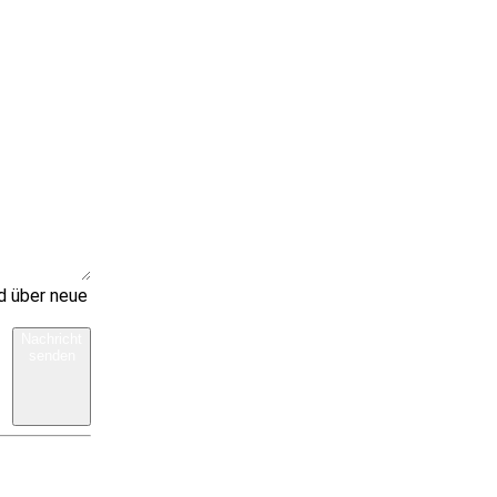
d über neue
Nachricht
senden