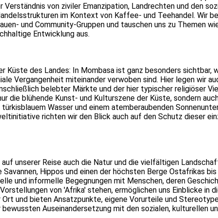
r Verständnis von ziviler Emanzipation, Landrechten und den soz
Handelsstrukturen im Kontext von Kaffee- und Teehandel. Wir b
Frauen- und Community-Gruppen und tauschen uns zu Themen wi
chhaltige Entwicklung aus.
der Küste des Landes: In Mombasa ist ganz besonders sichtbar, 
niale Vergangenheit miteinander verwoben sind. Hier legen wir au
hließlich belebter Märkte und der hier typischer religiöser Vie
t nur die blühende Kunst- und Kulturszene der Küste, sondern auch
n, türkisblauem Wasser und einem atemberaubenden Sonnenunte
tinitiative richten wir den Blick auch auf den Schutz dieser ein
uf unserer Reise auch die Natur und die vielfältigen Landschaf
e Savannen, Hippos und einen der höchsten Berge Ostafrikas bis 
melle und informelle Begegnungen mit Menschen, deren Geschic
orstellungen von 'Afrika' stehen, ermöglichen uns Einblicke in di
r Ort und bieten Ansatzpunkte, eigene Vorurteile und Stereotyp
er bewussten Auseinandersetzung mit den sozialen, kulturellen u