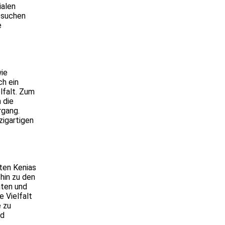
ialen
esuchen
e
wie
ch ein
lfalt. Zum
 die
rgang.
zigartigen
ten Kenias
hin zu den
hten und
e Vielfalt
e zu
nd