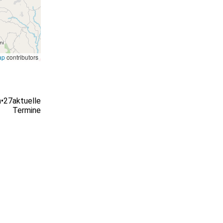
ap
contributors
n
•
27
aktuelle
Termine