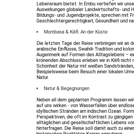
Lebensraum bietet. In Embu vertiefen wir unse
Auswirkungen globaler Landwirtschafts- und 
Bildungs- und Jugendprojekte, sprechen mit 
Geschlechtergerechtigkeit, Gesundheit und na
Mombasa & Kilifi: An der Küste
Die letzten Tage der Reise verbringen wir an 
arabische Einflüsse, Swahili-Tradition und kolo
Augenmerk auf Formen des Alltagslebens – einsc
krönenden Abschluss erleben wir in Kilifi nich
Schönheit der Natur mit weißen Sandstrände
Beispielsweise beim Besuch einer lokalen Umwel
Natur.
Natur & Begegnungen
Neben all dem geplanten Programm lassen wir a
auf uns wirken - von Wasserfällen über endlos
idyllischen Stränden am indischen Ozean. For
Perspektiven, die oft im Kontrast zu gängigen V
alltäglichen und gesellschaftlichen Lebens vo
hinterfragen. Die Reise soll damit auch zu ein
historischen Realitäten Kenias ermutigen.