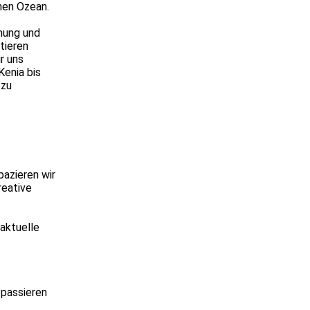
hen Ozean.
mung und
tieren
r uns
Kenia bis
 zu
pazieren wir
reative
 aktuelle
 passieren