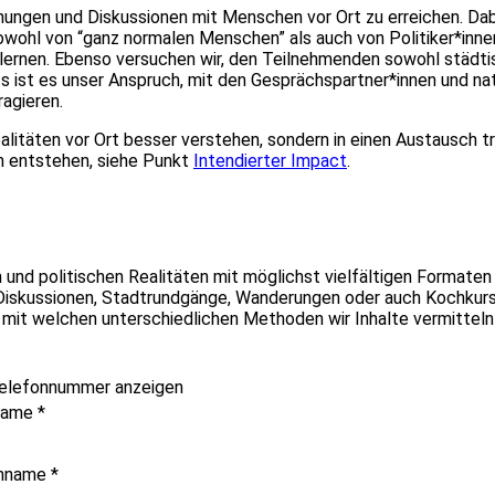
ungen und Diskussionen mit Menschen vor Ort zu erreichen. Da
owohl von “ganz normalen Menschen” als auch von Politiker*inne
lernen. Ebenso versuchen wir, den Teilnehmenden sowohl städti
ts ist es unser Anspruch, mit den Gesprächspartner*innen und nat
agieren.
litäten vor Ort besser verstehen, sondern in einen Austausch tr
n entstehen, siehe Punkt
Intendierter Impact
.
 und politischen Realitäten mit möglichst vielfältigen Formaten
 Diskussionen, Stadtrundgänge, Wanderungen oder auch Kochkur
ür, mit welchen unterschiedlichen Methoden wir Inhalte vermittel
elefonnummer anzeigen
name
*
hname
*