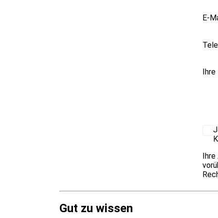
E-Ma
Tele
Ihre
J
K
Ihre
vorü
Rech
Gut zu wissen