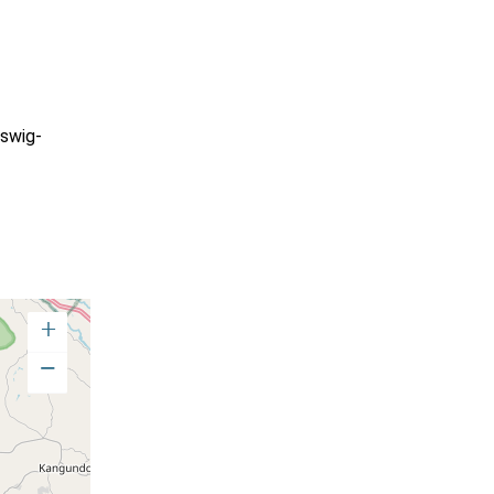
swig-
+
−