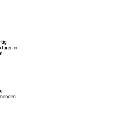
rtig
kturen in
en
ne
ehmenden