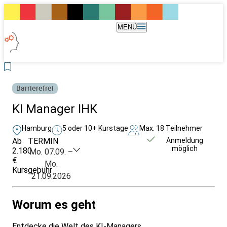
MENÜ
Barrierefrei
KI Manager IHK
Hamburg
5 oder 10+ Kurstage
Max. 18 Teilnehmer
Ab
TERMIN
Unverbindlich
Anmeldung
möglich
2.180
anfragen
Mo. 07.09. –
€
Mo.
Kursgebühr
21.09.2026
Worum es geht
Entdecke die Welt des KI-Managers