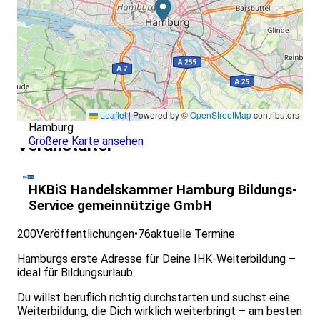
Leaflet
|
Powered by ©
OpenStreetMap
contributors
Hamburg
Größere Karte ansehen
Veranstalter
HKBiS Handelskammer Hamburg Bildungs-
Service gemeinnützige GmbH
200
Veröffentlichungen
•
76
aktuelle Termine
Hamburgs erste Adresse für Deine IHK-Weiterbildung –
ideal für Bildungsurlaub
Du willst beruflich richtig durchstarten und suchst eine
Weiterbildung, die Dich wirklich weiterbringt – am besten