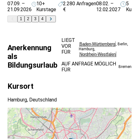
07.09. –
10+
2.280
Anfragen
08.02. –
5
21.09.2026
Kurstage
€
12.02.2027
Kurst
1
2
3
4
LIEGT
Baden-Württemberg
,
Berlin
,
VOR
Anerkennung
Hamburg
,
FÜR
Nordrhein-Westfalen
als
Bildungsurlaub
AUF ANFRAGE MÖGLICH
Bremen
FÜR
Kursort
Hamburg, Deutschland