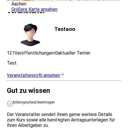
Aachen
Größere Karte ansehen
Veranstalter
Testaoo
121
Veröffentlichungen
•
0
aktueller Termin
Test
Veranstalterprofil ansehen
Gut zu wissen
Bildungsurlaub beantragen
Der Veranstalter sendet Ihnen gerne weitere Details
zum Kurs sowie alle benötigten Antragsunterlagen für
Ihren Arbeitgeber zu.