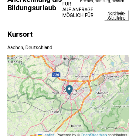
Bremen
,
Hamburg
,
Hessen
FÜR
Bildungsurlaub
AUF ANFRAGE
Nordrhein-
MÖGLICH FÜR
Westfalen
Kursort
Aachen, Deutschland
Leaflet
|
Powered by ©
OpenStreetMap
contributors