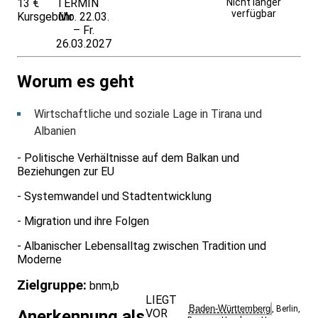
13 €
TERMIN
Unverbindlich
Nicht länger
verfügbar
Kursgebühr
Mo. 22.03.
anfragen
– Fr.
26.03.2027
Worum es geht
Wirtschaftliche und soziale Lage in Tirana und
Albanien
- Politische Verhältnisse auf dem Balkan und
Beziehungen zur EU
- Systemwandel und Stadtentwicklung
- Migration und ihre Folgen
- Albanischer Lebensalltag zwischen Tradition und
Moderne
Zielgruppe:
bnm,b
LIEGT
Baden-Württemberg
,
Berlin
,
VOR
Anerkennung als