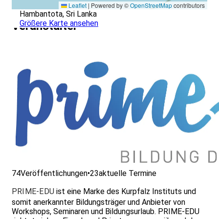
Leaflet
|
Powered by ©
OpenStreetMap
contributors
Hambantota, Sri Lanka
Größere Karte ansehen
Veranstalter
74
Veröffentlichungen
•
23
aktuelle Termine
PRIME-EDU
ist eine Marke des Kurpfalz Instituts und
somit anerkannter Bildungsträger und Anbieter von
Workshops, Seminaren und Bildungsurlaub. PRIME-EDU