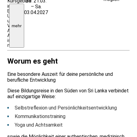
Kursgebühr
So. 21.03.
Anmeldung
inkl.
– Sa.
EZ-
03.04.2027
Übernachtung
und
Vollverpflegung,
mehr
Abwahl
Ayurvedakur
ist
möglich.
Worum es geht
Eine besondere Auszeit für deine persönliche und
berufliche Entwicklung
Diese Bildungsreise in den Süden von Sri Lanka verbindet
auf einzigartige Weise:
Selbstreflexion und Persönlichkeitsentwicklung
Kommunikationstraining
Yoga und Achtsamkeit
sowie die Möglichkeit einer authentischen, medizinisch