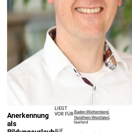
LIEGT
Baden-Württemberg
,
VOR FÜR
Anerkennung
Nordrhein-Westfalen
,
als
Saarland
AUF