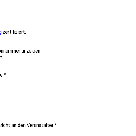
g
zertifiziert.
onnummer anzeigen
e
*
me
*
richt an den Veranstalter
*