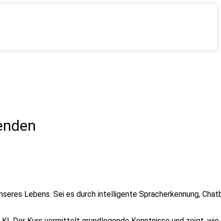
wenden
e unseres Lebens. Sei es durch intelligente Spracherkennung, Ch
t der KI. Der Kurs vermittelt grundlegende Kenntnisse und zeigt