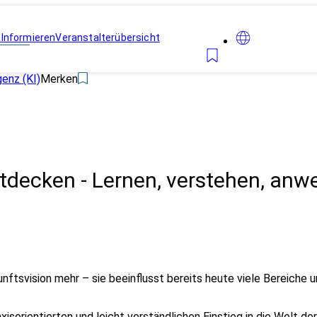
n
Informieren
Veranstalterübersicht
genz (KI)
Merken
entdecken - Lernen, verstehen, an
ukunftsvision mehr – sie beeinflusst bereits heute viele Bereich
raxisorientierten und leicht verständlichen Einstieg in die Wel