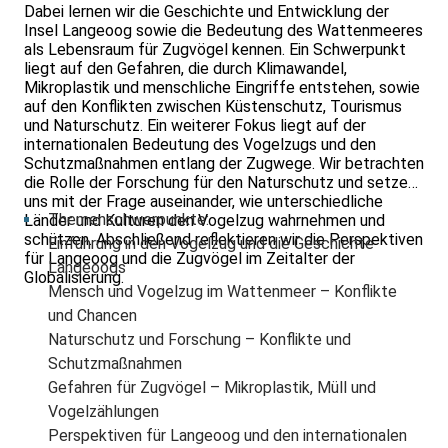
Dabei lernen wir die Geschichte und Entwicklung der
Insel Langeoog sowie die Bedeutung des Wattenmeeres
als Lebensraum für Zugvögel kennen. Ein Schwerpunkt
liegt auf den Gefahren, die durch Klimawandel,
Mikroplastik und menschliche Eingriffe entstehen, sowie
auf den Konflikten zwischen Küstenschutz, Tourismus
und Naturschutz. Ein weiterer Fokus liegt auf der
internationalen Bedeutung des Vogelzugs und den
Schutzmaßnahmen entlang der Zugwege. Wir betrachten
die Rolle der Forschung für den Naturschutz und setzen
uns mit der Frage auseinander, wie unterschiedliche
Themenschwerpunkte:
Länder und Kulturen den Vogelzug wahrnehmen und
schützen. Abschließend reflektieren wir die Perspektiven
Einführung in den Vogelzug und die Geschichte
für Langeoog und die Zugvögel im Zeitalter der
Langeoogs
Globalisierung.
Mensch und Vogelzug im Wattenmeer – Konflikte
und Chancen
Naturschutz und Forschung – Konflikte und
Schutzmaßnahmen
Gefahren für Zugvögel – Mikroplastik, Müll und
Vogelzählungen
Perspektiven für Langeoog und den internationalen