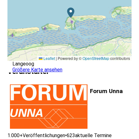
Leaflet
|
Powered by ©
OpenStreetMap
contributors
Langeoog
Größere Karte ansehen
Veranstalter
Forum Unna
1.000+
Veröffentlichungen
•
623
aktuelle Termine