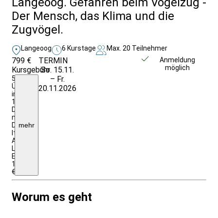
Langeoog. Gefahren beim Vogelzug -
Der Mensch, das Klima und die
Zugvögel.
Langeoog
6 Kurstage
Max. 20 Teilnehmer
799 €
TERMIN
Weitere Infos &
Anmeldung
möglich
Kursgebühr
So. 15.11.
Anmeldung
5
– Fr.
Ü/HP+.
20.11.2026
im
1/2
DZ
mit
DU/WC;Programm
mehr
lt.
Ausschreibung,
Leihfahrrad;
EZZ:
185,00
€
Worum es geht