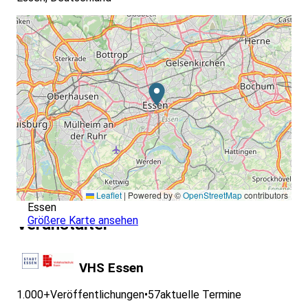
Leaflet
|
Powered by ©
OpenStreetMap
contributors
Essen
Größere Karte ansehen
Veranstalter
VHS Essen
1.000+
Veröffentlichungen
•
57
aktuelle Termine