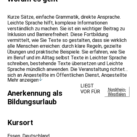
Kurze Sätze, einfache Grammatik, direkte Ansprache.
Leichte Sprache hilft, komplexe Informationen
verständlich zu machen. Sie ist ein wichtiger Beitrag zu
Inklusion und Barrierefreiheit. Diese Fortbildung
vermittelt, wie Sie Texte so gestalten, dass sie wirklich
alle Menschen erreichen: durch klare Regeln, gezielte
Übungen und praktische Beispiele. Sie erfahren, wie Sie
im Beruf und im Alltag selbst Texte in Leichter Sprache
schreiben, bestehende Texte übersetzen und Leichte
Sprache mündlich anwenden. Die Veranstaltung richtet
sich an Angestellte im Öffentlichen Dienst, Angestellte
Mehr anzeigen
und Selbstständige aus der Privatwirtschaft sowie
LIEGT
Arbeitssuchende. Es wird auf die Grundsätze für Leichte
Nordrhein-
VOR FÜR
Anerkennung als
Sprache nach der BITV 2.0 eingegangen sowie auf die
Westfalen
kommende DIN SPEC Leichte Sprache. Die Dozentin ist
Bildungsurlaub
Kommunikationsdesignerin und zertifizierte Übersetzerin
für Leichte Sprache.
Kursort
Essen, Deutschland