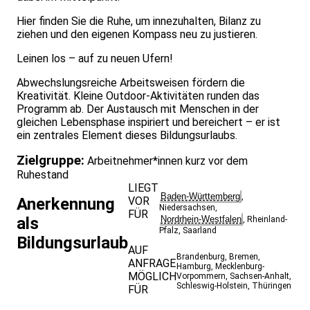
Hier finden Sie die Ruhe, um innezuhalten, Bilanz zu
ziehen und den eigenen Kompass neu zu justieren.
Leinen los – auf zu neuen Ufern!
Abwechslungsreiche Arbeitsweisen fördern die
Kreativität. Kleine Outdoor-Aktivitäten runden das
Programm ab. Der Austausch mit Menschen in der
gleichen Lebensphase inspiriert und bereichert – er ist
ein zentrales Element dieses Bildungsurlaubs.
Zielgruppe:
Arbeitnehmer*innen kurz vor dem
Ruhestand
LIEGT
Baden-Württemberg
,
VOR
Anerkennung
Niedersachsen
,
FÜR
Nordrhein-Westfalen
als
,
Rheinland-
Pfalz
,
Saarland
Bildungsurlaub
AUF
Brandenburg
,
Bremen
,
ANFRAGE
Hamburg
,
Mecklenburg-
MÖGLICH
Vorpommern
,
Sachsen-Anhalt
,
Schleswig-Holstein
,
Thüringen
FÜR