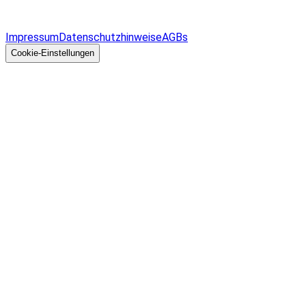
Überblick
Allgemeines
Impressum
Datenschutzhinweise
AGBs
© 2026 EGcom
GmbH
Cookie-Einstellungen