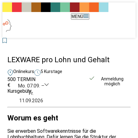
MENÜ
LEXWARE pro Lohn und Gehalt
Onlinekurs
5 Kurstage
500
TERMIN
Unverbindlich
Anmeldung
möglich
€
anfragen
Mo. 07.09. –
Kursgebühr
Fr.
11.09.2026
Worum es geht
Sie erwerben Softwarekenntnisse für die
Lohnbuchhaltung. Dafür lernen Sie die Struktur der