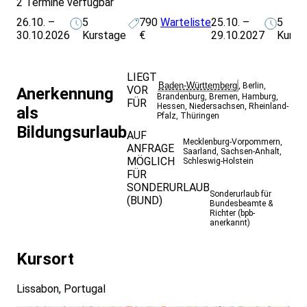
2 Termine verfügbar
26.10. –
5
790
Warteliste
25.10. –
5
30.10.2026
Kurstage
€
29.10.2027
Kurst
LIEGT
Baden-Württemberg
,
Berlin
,
VOR
Anerkennung
Brandenburg
,
Bremen
,
Hamburg
,
FÜR
Hessen
,
Niedersachsen
,
Rheinland-
als
Pfalz
,
Thüringen
Bildungsurlaub
AUF
Mecklenburg-Vorpommern
,
ANFRAGE
Saarland
,
Sachsen-Anhalt
,
MÖGLICH
Schleswig-Holstein
FÜR
SONDERURLAUB
Sonderurlaub für
(BUND)
Bundesbeamte &
Richter (bpb-
anerkannt)
Kursort
Lissabon, Portugal