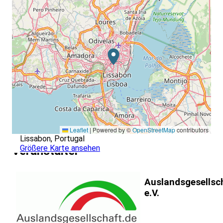
Leaflet
|
Powered by ©
OpenStreetMap
contributors
Lissabon, Portugal
Größere Karte ansehen
Veranstalter
Auslandsgesellsc
e.V.