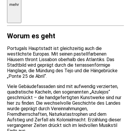
270,-
mehr
Einzelzimmerzuschlag,
Anreise
in
Eigenregie
Worum es geht
Portugals Hauptstadt ist gleichzeitig auch die
westlichste Europas. Mit seinen pastellfarbenen
Häusern thront Lissabon oberhalb des Atlantiks. Das
Stadtbild wird geprägt durch die terrassenförmige
Hanglage, die Mündung des Tejo und die Hängebrücke
„Ponte 25 de Abril“.
Viele Gebäudefassaden sind mit aufwendig verzierten,
quadratische Kacheln, den sogenannten „Azulejos“
geschmückt – die handgefertigten Kunstwerke sind nur
hier zu finden. Die wechselvolle Geschichte des Landes
wurde geprägt durch Vereinnahmungen,
Fremdherrschaften, Naturkatastrophen und dem
Aufstieg und Zerfall als Kolonialmacht. Erzählung dieser
vergangener Zeiten drückt sich im leidvollen Musikstil
Fado aus.