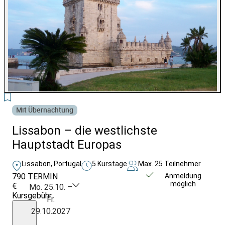
3
Mit Übernachtung
Lissabon – die westlichste
Hauptstadt Europas
Lissabon, Portugal
5 Kurstage
Max. 25 Teilnehmer
790
TERMIN
Weitere Infos &
Anmeldung
möglich
€
Anmeldung
Mo. 25.10. –
Kursgebühr
Fr.
inkl.
29.10.2027
Unterkunft,
€